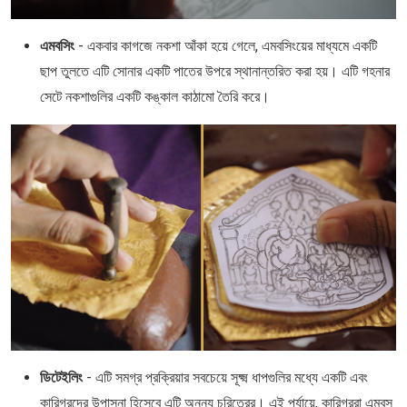
এমবসিং
- একবার কাগজে নকশা আঁকা হয়ে গেলে, এমবসিংয়ের মাধ্যমে একটি
ছাপ তুলতে এটি সোনার একটি পাতের উপরে স্থানান্তরিত করা হয়। এটি গহনার
সেটে নকশাগুলির একটি কঙ্কাল কাঠামো তৈরি করে।
ডিটেইলিং
- এটি সমগ্র প্রক্রিয়ার সবচেয়ে সূক্ষ্ম ধাপগুলির মধ্যে একটি এবং
কারিগরদের উপাসনা হিসেবে এটি অনন্য চরিত্রের। এই পর্যায়ে, কারিগররা এম্বস