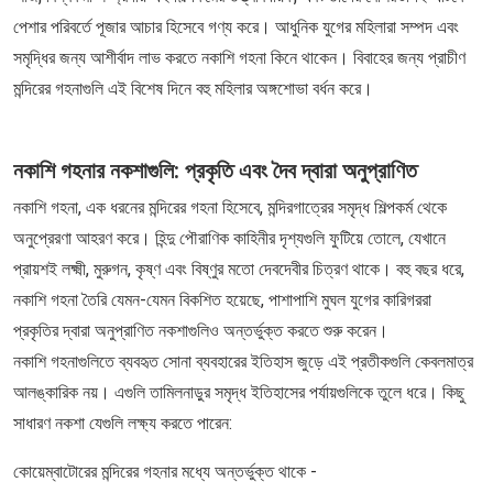
পেশার পরিবর্তে পূজার আচার হিসেবে গণ্য করে। আধুনিক যুগের মহিলারা সম্পদ এবং
সমৃদ্ধির জন্য আশীর্বাদ লাভ করতে নকাশি গহনা কিনে থাকেন। বিবাহের জন্য প্রাচীণ
মন্দিরের গহনাগুলি এই বিশেষ দিনে বহু মহিলার অঙ্গশোভা বর্ধন করে।
নকাশি গহনার নকশাগুলি: প্রকৃতি এবং দৈব দ্বারা অনুপ্রাণিত
নকাশি গহনা, এক ধরনের মন্দিরের গহনা হিসেবে, মন্দিরগাত্রের সমৃদ্ধ শিল্পকর্ম থেকে
অনুপ্রেরণা আহরণ করে। হিন্দু পৌরাণিক কাহিনীর দৃশ্যগুলি ফুটিয়ে তোলে, যেখানে
প্রায়শই লক্ষ্মী, মুরুগন, কৃষ্ণ এবং বিষ্ণুর মতো দেবদেবীর চিত্রণ থাকে। বহু বছর ধরে,
নকাশি গহনা তৈরি যেমন-যেমন বিকশিত হয়েছে, পাশাপাশি মুঘল যুগের কারিগররা
প্রকৃতির দ্বারা অনুপ্রাণিত নকশাগুলিও অন্তর্ভুক্ত করতে শুরু করেন।
নকাশি গহনাগুলিতে ব্যবহৃত সোনা ব্যবহারের ইতিহাস জুড়ে এই প্রতীকগুলি কেবলমাত্র
আলঙ্কারিক নয়। এগুলি তামিলনাড়ুর সমৃদ্ধ ইতিহাসের পর্যায়গুলিকে তুলে ধরে। কিছু
সাধারণ নকশা যেগুলি লক্ষ্য করতে পারেন:
কোয়েম্বাটোরের মন্দিরের গহনার মধ্যে অন্তর্ভুক্ত থাকে -