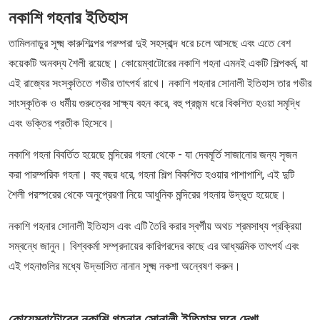
নকাশি গহনার ইতিহাস
তামিলনাড়ুর সূক্ষ্ম কারুশিল্পের পরম্পরা দুই সহস্রাব্দ ধরে চলে আসছে এবং এতে বেশ
কয়েকটি অনবদ্য শৈলী রয়েছে। কোয়েম্বাটোরের নকাশি গহনা এমনই একটি শিল্পকর্ম, যা
এই রাজ্যের সংস্কৃতিতে গভীর তাৎপর্য রাখে। নকাশি গহনার সোনালী ইতিহাস তার গভীর
সাংস্কৃতিক ও ধর্মীয় গুরুত্বের সাক্ষ্য বহন করে, বহু প্রজন্ম ধরে বিকশিত হওয়া সমৃদ্ধি
এবং ভক্তির প্রতীক হিসেবে।
নকাশি গহনা বিবর্তিত হয়েছে মন্দিরের গহনা থেকে - যা দেবমূর্তি সাজানোর জন্য সৃজন
করা পারম্পরিক গহনা। বহু বছর ধরে, গহনা শিল্প বিকশিত হওয়ার পাশাপাশি, এই দুটি
শৈলী পরস্পরের থেকে অনুপ্রেরণা নিয়ে আধুনিক মন্দিরের গহনায় উদ্ভূত হয়েছে।
নকাশি গহনার সোনালী ইতিহাস এবং এটি তৈরি করার স্বর্গীয় অথচ শ্রমসাধ্য প্রক্রিয়া
সম্বন্ধে জানুন। বিশ্বকর্মা সম্প্রদায়ের কারিগরদের কাছে এর আধ্যাত্মিক তাৎপর্য এবং
এই গহনাগুলির মধ্যে উদ্ভাসিত নানান সূক্ষ্ম নকশা অন্বেষণ করুন।
কোয়েম্বাটোরের নকাশি গহনার সোনালী ইতিহাস ঘুরে দেখা