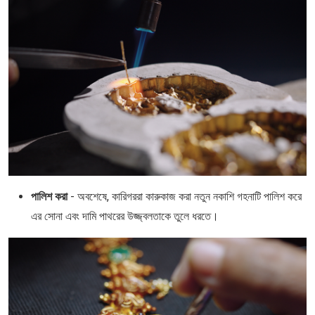
পালিশ করা
- অবশেষে, কারিগররা কারুকাজ করা নতুন নকাশি গহনাটি পালিশ করে
এর সোনা এবং দামি পাথরের উজ্জ্বলতাকে তুলে ধরতে।