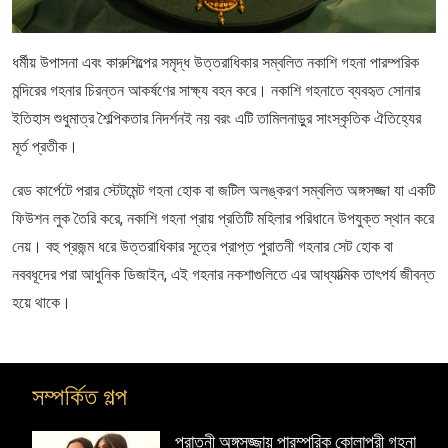
ধর্মীয় উপাসনা এবং কারুশিল্পের সমৃদ্ধ উত্তরাধিকার সম্বলিত নকাশি গহনা পারম্পরিক
মন্দিরের গহনার চিরন্তন আকর্ষণের সাক্ষ্য বহন করে। নকাশি গহনাতে ব্যবহৃত সোনার
ইতিহাস শুধুমাত্র শৈল্পিকতার নিদর্শনই নয় বরং এটি তামিলনাড়ুর সাংস্কৃতিক ঐতিহ্যের
মূর্ত প্রতীক।
রেড কার্পেটে পরার স্টেটমেন্ট গহনা হোক বা জটিল অলঙ্করণ সম্বলিত অঙ্গসজ্জা যা একটি
ফিউশন লুক তৈরি করে, নকাশি গহনা প্রায় প্রতিটি মহিলার পরিধানে উপযুক্ত স্থান করে
নেয়। বহু প্রজন্ম ধরে উত্তরাধিকার সূত্রে প্রাপ্ত পুরাতনী গহনার সেট হোক বা
নববধূদের পরা আধুনিক ডিজাইন, এই গহনার নকশাগুলিতে এর আধ্যাত্মিক তাৎপর্য জীবন্ত
হয়ে থাকে।
সম্পর্কিত গল্প
তৈরি
পুরাতনী অঙ্গসজ্জায় পারম্পরিক কোলাপুরী গহনা