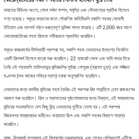
ভারতের বিভিন্ন অংশে, সোনা সর্বদা সম্পদ, সমৃদ্ধি এবং সৌভাগ্যের প্রতীক হিসেবে
গণ্য হয়েছে। সমুদ্র মন্থনের মতো পৌরাণিক কাহিনীগুলি নকাশি গহনার সোনালী
ইতিহাস এবং তাৎপর্য গঠনে গুরুত্বপূর্ণ ভূমিকা পালন করেছে। এটি 2,000 বছর আগে
কোয়েম্বাটোরের গহনা শিল্পকে গভীরভাবে প্রভাবিত করেছিল।
সমৃদ্ধ কারুকার্যের দীর্ঘস্থায়ী পরম্পরা সহ, নকাশি গহনা দেবতাদের উদ্দেশ্যে নিবেদিত
একটি শিল্পকর্ম হিসেবে যাত্রা শুরু করেছিল। 22 ক্যারেট সোনা এবং দামি পাথর দিয়ে
তৈরি এই গহনাগুলি তামিলনাড়ুর মন্দিরগুলির সুউচ্চ গোপুরম (প্রবেশ চূড়া) এবং সজ্জিত
মণ্ডপম (শুভ কাজের পবিত্র স্থান) দ্বারা অনুপ্রাণিত হয়েছিল।
দেবতাদের জন্য কমনীয় মন্দিরের গহনা তৈরির এই পরম্পরা 9ম শতাব্দীতে চোল রাজবংশের
আমলে শুরু হয়েছিল। শিল্প ও স্থাপত্যের পৃষ্ঠপোষকতার জন্য বিখ্যাত, এই সময়কালের
মন্দিরের গহনাগুলিতে বেশ কিছু হিন্দু দেবতাদের ফুটিয়ে তোলা হয়। এই পরম্পরা
বিজয়নগর সাম্রাজ্যের অধীনেও অব্যাহত ছিল এবং নকাশি গহনার বিকাশে সাহায্য
করেছিল।
আজ, বিশ্বকর্মা সম্প্রদায় এই শিল্পকর্মের তত্ত্বাবধায়ক, এবং তাদের বেশিরভাগই এটিকে