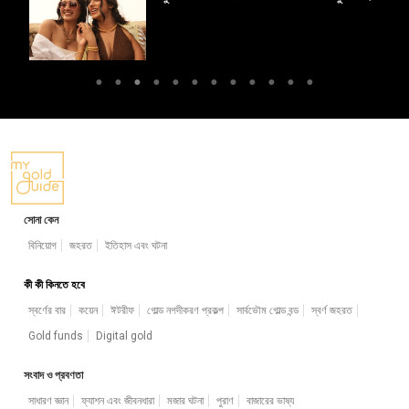
সোনা কেন
বিনিয়োগ
জহরত
ইতিহাস এবং ঘটনা
কী কী কিনতে হবে
স্বর্ণের বার
কয়েন
ঈটরীফ
গোল্ড নগদীকরণ প্রকল্প
সার্বভৌম গোল্ড বন্ড
স্বর্ণ জহরত
Gold funds
Digital gold
সংবাদ ও প্রবণতা
সাধারণ জ্ঞান
ফ্যাশন এবং জীবনধারা
মজার ঘটনা
পুরাণ
বাজারের ভাষ্য