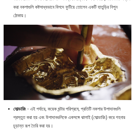
করা নকশাগুলি কষ্টসাধ্যভাবে বিশদে ফুটিয়ে তোলেন একটি হাতুড়ির নিপুন
ঠোকায়।
সোল্ডারিং
- এই পর্যায়ে, কয়েক ঘন্টার পরিশ্রমে, প্রতিটি নকশার উপাদানগুলি
প্রস্তুত করা হয় এবং উপাদানগুলিকে একসঙ্গে ঝালাই (সোল্ডারিং) করে গহনার
চূড়ান্ত রূপ তৈরি করা হয়।