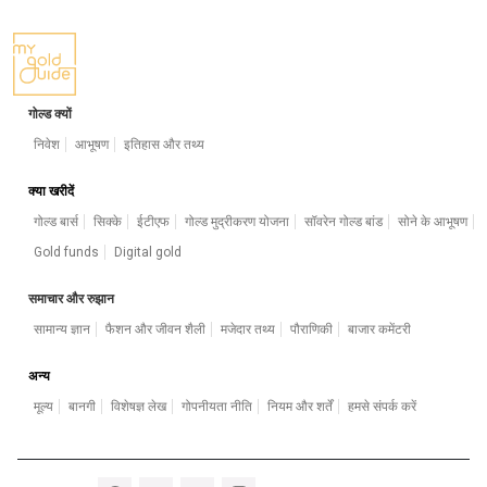
गोल्ड क्यों
निवेश
आभूषण
इतिहास और तथ्य
क्या खरीदें
गोल्ड बार्स
सिक्के
ईटीएफ
गोल्ड मुद्रीकरण योजना
सॉवरेन गोल्ड बांड
सोने के आभूषण
Gold funds
Digital gold
समाचार और रुझान
सामान्य ज्ञान
फैशन और जीवन शैली
मजेदार तथ्य
पौराणिकी
बाजार कमेंटरी
अन्य
मूल्य
बानगी
विशेषज्ञ लेख
गोपनीयता नीति
नियम और शर्तें
हमसे संपर्क करें