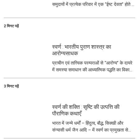
समुदायों में प्रत्येक परिवार में एक “ईष्ट देवता” होते हैं,
जिनकी पूजा की जाती है और यह पीढी-दर-पीढी
चलता रहता है.
2 मिनट पढ़ें
स्वर्ण : भारतीय पुराण शास्त्र का
आरोग्यसाधक
प्राचीन एवं तात्त्विक परम्पराओं से “आरोग्य” के दायरे
में समस्या समाधान की आध्यात्मिक पद्धति का विकास
हुआ.
3 मिनट पढ़ें
स्वर्ण की शक्ति : सृष्टि की उत्पत्ति की
पौराणिक कथाएँ
भारत में जन्मे धर्मों – हिंदुत्व, बौद्ध, सिक्खी और
संन्यासी धर्म जैन आदि – में स्वर्ण का प्रमुखता से
उल्लेख मिलता है.