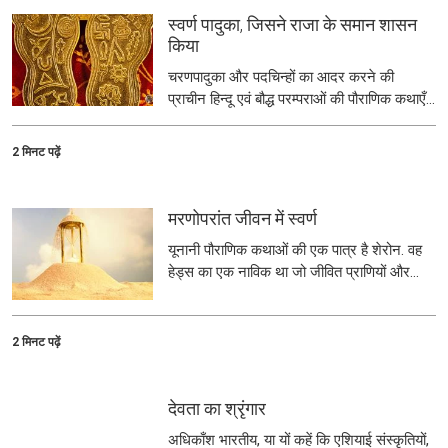
स्वर्ण पादुका, जिसने राजा के समान शासन
किया
चरणपादुका और पदचिन्हों का आदर करने की
प्राचीन हिन्दू एवं बौद्ध परम्पराओं की पौराणिक कथाएँ
अकसर सुनने को मिलतीं हैं. इस पौराणिक कथा के
केंद्र में एक भ्राता की निष्ठा, एक पुत्र की
2 मिनट पढ़ें
आज्ञाकारिता और प्रिय देवाधिपति के स्वर्ण पादुका की
जोड़ी हैं.
मरणोपरांत जीवन में स्वर्ण
यूनानी पौराणिक कथाओं की एक पात्र है शेरोन. वह
हेड्स का एक नाविक था जो जीवित प्राणियों और
मृतात्माओं की दुनिया को विभाजित करने वाली नदी के
उस पार मृत मनुष्यों की आत्माओं को ले जाता था.
2 मिनट पढ़ें
देवता का श्रृंगार
अधिकाँश भारतीय, या यों कहें कि एशियाई संस्कृतियों,