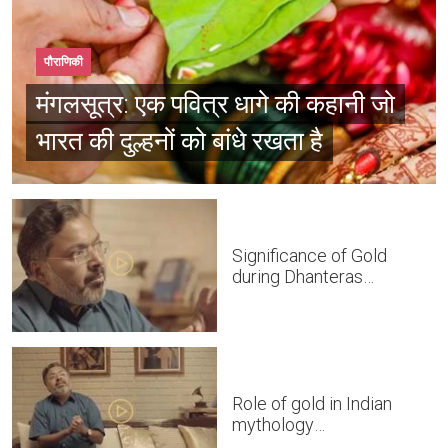
पौराणिकी
मंगलसूत्र: एक पवित्र धागे की कहानी जो
भारत की दुल्हनों को बांधे रखता है
Significance of Gold
during Dhanteras
#SpeakingOfGold
Role of gold in Indian
mythology
#SpeakingOfGold