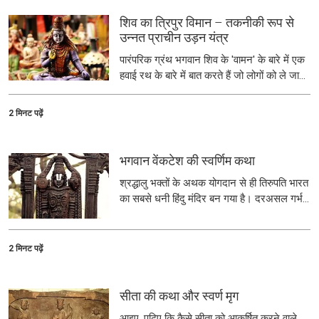
शिव का त्रिपुर विमान – तकनीकी रूप से
उन्नत प्राचीन उड़न यंत्र
पारंपरिक ग्रंथ भगवान शिव के 'वामन' के बारे में एक
हवाई रथ के बारे में बात करते हैं जो लोगों को ले जाते
थे और हवा के रूप में तेजी से यात्रा करते थे।
परिचित, सही लगता है? प्रौद्योगिकी के भविष्य की
2 मिनट पढ़ें
भविष्यवाणी कैसे प्राचीन उड़ान मशीनों को उजागर
करने के लिए पढ़ें।
भगवान वेंकटेश की स्वर्णिम कथा
श्रद्धालु भक्तों के अथक योगदान से ही तिरुपति भारत
का सबसे धनी हिंदु मंदिर बन गया है। दरअसल गर्भ-
गृह की मुख्य छत ही पूरी तरह से सोने से ढकी हुई है।
2 मिनट पढ़ें
सीता की कथा और स्वर्ण मृग
आइए, पढ़िए कि कैसे सीता को आकर्षित करने वाले