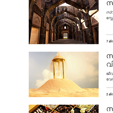
സ
സ്വ
സ്ന
മാറ
ചെയ
7 മിന
സ
വി
ജീവ
വേർ
2 മിന
സ