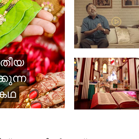
രതീയ
കുന്ന
 കഥ