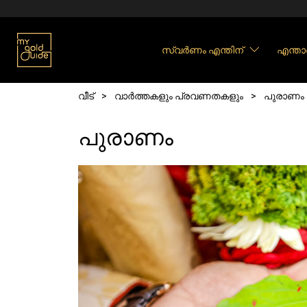
Skip to main content
സ്വർണം എന്തിന്
എന്താ
Breadcrumb
വീട്
വാർത്തകളും പ്രവണതകളും
പുരാണം
പുരാണം