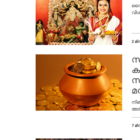
ദൈവ
വിശ
2 മിന
സ
ക
സ
മ
നിങ
അർത
7 മിന