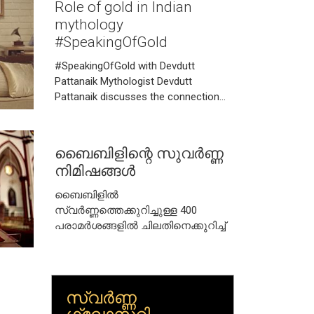
Role of gold in Indian
Dhanteras for bringing gold into your
home. “#SpeakingOfGold with Devdutt
mythology
Pattanaik
#SpeakingOfGold
#SpeakingOfGold with Devdutt
Pattanaik Mythologist Devdutt
Pattanaik discusses the connection
between gold and Diwali along with the
recurring references of gold in Indian
mythology.
ബൈബിളിന്റെ സുവർണ്ണ
നിമിഷങ്ങൾ
ബൈബിളിൽ
സ്വർണ്ണത്തെക്കുറിച്ചുള്ള 400
പരാമർശങ്ങളിൽ ചിലതിനെക്കുറിച്ച്
സ്വർണ്ണ