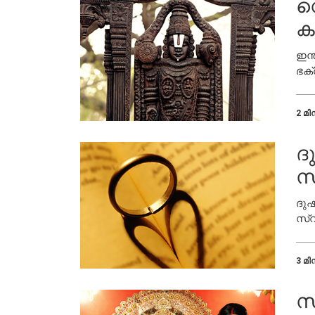
വ
ക
ഇന്
ഭക്
വാസ
പൂർ
2 മിന
ദ
സ
ദു
സ്വ
വേർ
കേൾ
3 മിന
സ