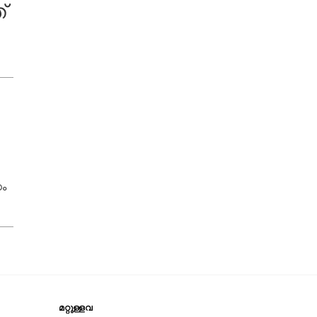
്
ധം
മറ്റുള്ളവ