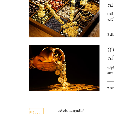
പ
സ്
പരി
3 മിന
സ
പ
പുര
അട
2 മിന
സ്വർണം എന്തിന്