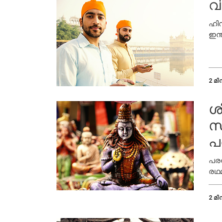
വ
ഹിന
ഇന്
ഉത
2 മിന
ശ
സ
പ
പരമ
രഥമ
പരി
പ്ര
2 മിന
വായ