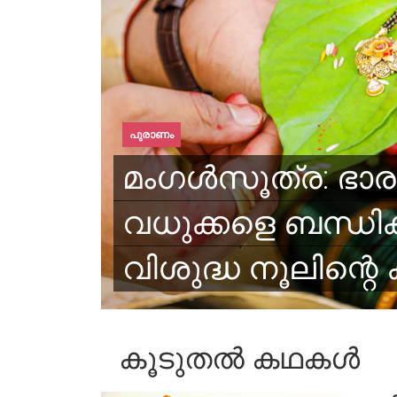
പുരാണം
മംഗൾസൂത്ര: ഭാ
വധുക്കളെ ബന്ധിക്
വിശുദ്ധ നൂലിന്റെ
കൂടുതൽ കഥകൾ