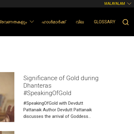
MALAYALAM
 പ്രവണതകളും
ഹാൾമാർക്ക്
വില
GLOSSARY
Significance of Gold during
Dhanteras
#SpeakingOfGold
#SpeakingOfGold with Devdutt
Pattanaik Author Devdutt Pattanaik
discusses the arrival of Goddess
Laxmi that symbolizes prosperity and
the auspiciousness of festive days like