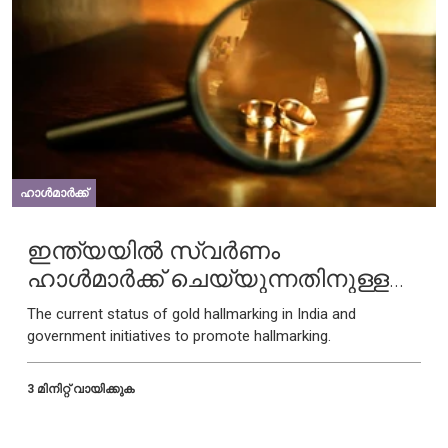
ഹാൾമാർക്ക്
ഇന്ത്യയിൽ സ്വർണം
ഹാൾമാർക്ക് ചെയ്യുന്നതിനുള്ള
നിയമങ്ങൾ
The current status of gold hallmarking in India and
government initiatives to promote hallmarking.
3 മിനിറ്റ് വായിക്കുക