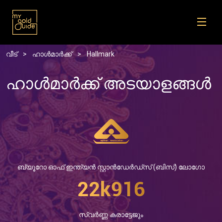
Skip to main content
Breadcrumb
വീട്
ഹാൾമാർക്ക്
Hallmark
ഹാൾമാർക്ക് അടയാളങ്ങൾ
ബ്യൂറോ ഓഫ് ഇന്ത്യൻ സ്റ്റാൻഡേർഡ്സ് (ബിസ്) ലോഗോ
സ്വർണ്ണ കരാട്ടേജും