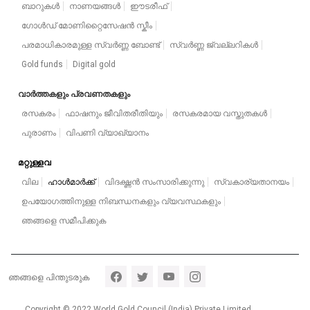
ബാറുകൾ
നാണയങ്ങൾ
ഈടരീഫ്
ഗോൾഡ് മോണിറ്റൈസേഷൻ സ്കീം
പരമാധികാരമുള്ള സ്വർണ്ണ ബോണ്ട്
സ്വർണ്ണ ജ്വല്ലറികൾ
Gold funds
Digital gold
വാർത്തകളും പ്രവണതകളും
രസകരം
ഫാഷനും ജീവിതരീതിയും
രസകരമായ വസ്തുതകൾ
പുരാണം
വിപണി വ്യാഖ്യാനം
മറ്റുള്ളവ
വില
ഹാൾമാർക്ക്
വിദഗ്ദ്ധൻ സംസാരിക്കുന്നു
സ്വകാര്യതാനയം
ഉപയോഗത്തിനുള്ള നിബന്ധനകളും വ്യവസ്ഥകളും
ഞങ്ങളെ സമീപിക്കുക
Footer section 5
ഞങ്ങളെ പിന്തുടരുക
Copyright © 2022 World Gold Council (India) Private Limited.