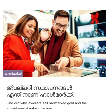
ഹാൾമാർക്ക്
ജ്വല്ലറി സ്ഥാപനങ്ങൾ
എന്തിനാണ് ഹാൾമാർക്ക്
ചെയ്തിട്ടുള്ള സ്വർണം
Find out why jewellers sell hallmarked gold and the
വിൽക്കുന്നത്, അതെങ്ങനെയാണ്
advantages it entails for you.