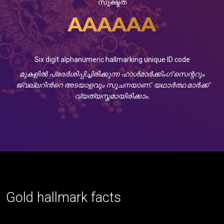
സൂക്ഷ്മത
Six digit alphanumeric hallmarking unique ID code
മുകളിൽ‌ പ്രദർശിപ്പിച്ചിരിക്കുന്ന ഹാൾ‌മാർ‌ക്കിംഗ് സെന്ററും
ജ്വല്ലറിൻറെ അടയാളവും സൂചനയാണ്. യഥാർത്ഥ മാർക്ക്
വ്യത്യസ്തമായിരിക്കാം.
Gold hallmark facts