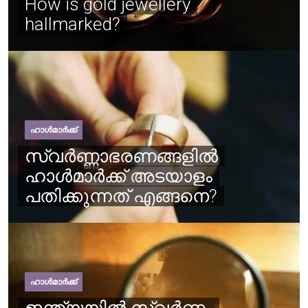
How is gold jewellery
hallmarked?
ഹാൾമാർക്ക്
സ്വർണ്ണാഭരണങ്ങളിൽ
ഹാൾമാർക്ക് അടയാളം
പതിക്കുന്നത് എങ്ങനെ?
ഹാൾമാർക്ക്