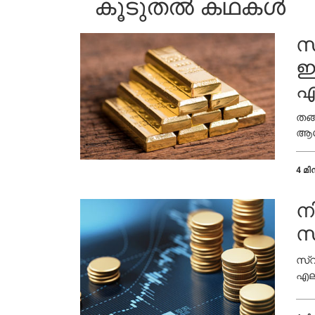
കൂടുതൽ കഥകൾ
സ
ഇ
എ
തങ
ആഗ്
സ്വ
4 മിന
ന
സ
സ്വ
എല്