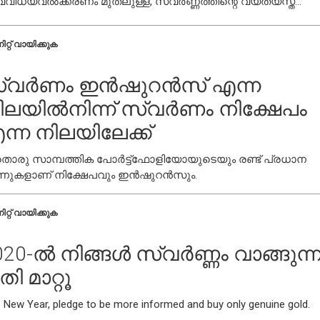
ിധ്യവൽക്കരണം മുതലുള്ള, സ്വർണ്ണത്തിന്റെ വ്യത്യസ്ത
കുകൾ എങ്ങനെയാണ് നോക്കിക്കാണേണ്ടത് എന്ന് നമുക്ക്
ശോധിക്കാം.
ിറ്റ് വായിക്കുക
്വർണം ഇൻഷുറൻസ് എന്ന
ിലയിൽനിന്ന് സ്വർണം നിക്ഷേപം
ന്ന നിലയിലേക്ക്
രു സാമ്പത്തിക പോർട്ട്‌ഫോളിയോയുടെയും രണ്ട് പ്രധാന
ണുകളാണ് നിക്ഷേപവും ഇൻഷുറൻസും.
ിറ്റ് വായിക്കുക
020-ൽ നിങ്ങൾ സ്വർണ്ണം വാങ്ങുന്
തി മാറ്റൂ
s New Year, pledge to be more informed and buy only genuine gold.