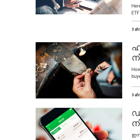
Her
ETF
3 മിന
ഹ
ന
How
buye
3 മിന
ഡ
ന
ഇന്