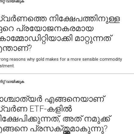
ിറ്റ് വായിക്കുക
്വർണത്തെ നിക്ഷേപത്തിനുള്ള
റെ പ്രയോജനകരമായ
മ്മോഡിറ്റിയാക്കി മാറ്റുന്നത്
ന്താണ്?
trong reasons why gold makes for a more sensible commodity
estment.
ിറ്റ് വായിക്കുക
ാശ്ചാത്യർ എങ്ങനെയാണ്
്വർണ ETF-കളിൽ
ക്ഷേപിക്കുന്നത്, അത് നമുക്ക്
ങ്ങനെ പ്രസക്തമാകുന്നു?