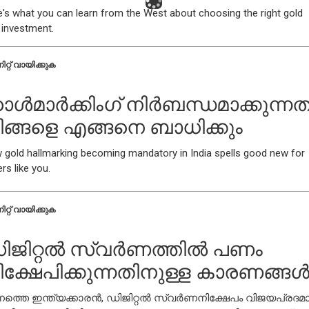
e's what you can learn from the West about choosing the right gold
 investment.
ിറ്റ് വായിക്കുക
ാൾമാർക്കിംഗ് നിർബന്ധമാക്കുന്നത
ിങ്ങളെ എങ്ങനെ ബാധിക്കും
 gold hallmarking becoming mandatory in India spells good new for
rs like you.
ിറ്റ് വായിക്കുക
ിജിറ്റൽ സ്വർണത്തിൽ പണം
ിക്ഷേപിക്കുന്നതിനുള്ള കാരണങ്ങ
നത്തെ ഇന്ത്യക്കാരൻ, ഡിജിറ്റൽ സ്വർണനിക്ഷേപം വിജയപ്രദമ