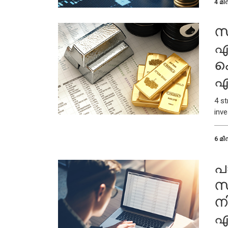
4 മിന
സ
ഏ
കൊ
എ
4 s
inv
6 മിന
പ
സ
നി
എ