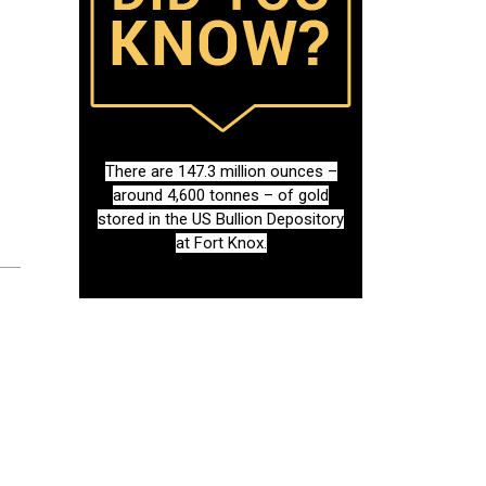
There are 147.3 million ounces –
around 4,600 tonnes – of gold
stored in the US Bullion Depository
at Fort Knox.