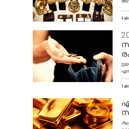
അവയ
മനസ
3 മിന
2
സ
ര
200
എന്
കാ
7 മിന
എ
സ
റീട