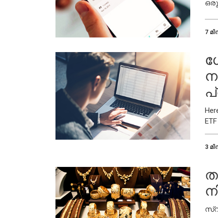
ഒരു
എത്
7 മിന
ഗ
നട
പ
Her
ETF
3 മിന
ത
ന
സ്വ