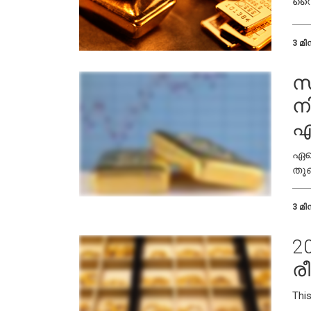
വൈവ
പങ്
പരി
3 മിന
സ
ന
എ
ഏതൊ
തൂ
3 മിന
2
രീ
Thi