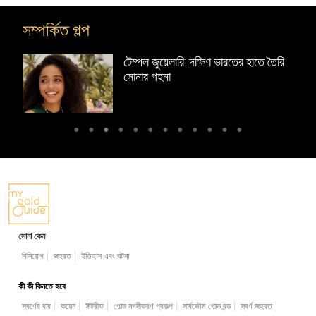
সম্পর্কিত গল্প
 নকশা
টেম্পল জুয়েলারি: দক্ষিণ ভারতের হাতে তৈরি
সোনার গহনা
সোনা কেন
বিনিয়োগ
জহরত
ইতিহাস এবং ঘটনা
কী কী কিনতে হবে
স্বর্ণের বার
কয়েন
ঈটরীফ
গোল্ড নগদীকরণ প্রকল্প
সার্বভৌম গোল্ড বন্ড
স্বর্ণ জহরত