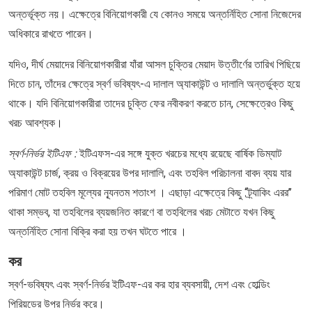
অন্তর্ভূক্ত নয়। এক্ষেত্রে বিনিয়োগকারী যে কোনও সময়ে অন্তর্নিহিত সোনা নিজেদের
অধিকারে রাখতে পারেন।
যদিও, দীর্ঘ মেয়াদের বিনিয়োগকারীরা যাঁরা আসল চুক্তির মেয়াদ উত্তীর্ণের তারিখ পিছিয়ে
দিতে চান, তাঁদের ক্ষেত্রে স্বর্ণ ভবিষ্যৎ-এ দালাল অ্যাকাউন্ট ও দালালি অন্তর্ভুক্ত হয়ে
থাকে। যদি বিনিয়োগকারীরা তাদের চুক্তি ফের নবীকরণ করতে চান, সেক্ষেত্রেও কিছু
খরচ আবশ্যক।
স্বর্ণ-নির্ভর ইটিএফ :
ইটিএফস-এর সঙ্গে যুক্ত খরচের মধ্যে রয়েছে বার্ষিক ডিম্যাট
অ্যাকাউন্ট চার্জ, ক্রয় ও বিক্রয়ের উপর দালালি, এবং তহবিল পরিচালনা বাবদ ব্যয় যার
পরিমাণ মোট তহবিল মূল্যের ন্যূনতম শতাংশ । এছাড়া এক্ষেত্রে কিছু ‘‘ট্র্যাকিং এরর’’
থাকা সম্ভব, যা তহবিলের ব্যয়জনিত কারণে বা তহবিলের খরচ মেটাতে যখন কিছু
অন্তর্নিহিত সোনা বিক্রি করা হয় তখন ঘটতে পারে ।
কর
স্বর্ণ-ভবিষ্যৎ এবং স্বর্ণ-নির্ভর ইটিএফ-এর কর হার ব্যবসায়ী, দেশ এবং হোল্ডিং
পিরিয়ডের উপর নির্ভর করে।