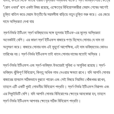
যদিও, উলটো দিকে ক্ষতির পরিমাণ বৃদ্ধিরও সম্ভাবনা থাকে। স্বর্ণ ভবিষ্যৎ-এর ক্ষেত্রে
‘‘রোল ওভার’’ বলে একটা বিষয় রয়েছে, এক্ষেত্রে বিনিয়োগকারীরা মেয়াদ শেষের আগেই
চুক্তি বাতিল করে মেয়াদ উত্তীর্ণের সয়মসীমা বাড়িয়ে নতুন চুক্তি শুরু করে। এর জেরে
দামে অস্থিরতা দেখা যায়
স্বর্ণ-নির্ভর ইটিএফ:
স্বর্ণ ভবিষ্যতের সঙ্গে তুলনায় ইটিএফ-এর মূল্যে অস্থিরতা
অনেকটাই বেশি। এর কারণ স্বর্ণ ইটিএফস বাজারে পণ্য হিসেবে সোনার যে দাম তা
অনুসরণ করে। বাজারে সোনার দাম এই মুহূর্তে আপেক্ষিক, এই দাম ভবিষ্যতের কোনও
তারিখের নয়। স্বর্ণ-নির্ভর ইটিএফস তাই ধাতব সোনার দামের মতোই অস্থির ।
স্বর্ণ-নির্ভর ইটিএফস এবং স্বর্ণ-ভবিষ্যৎ উভয়েরই সুবিধা ও অসুবিধা রয়েছে। স্বর্ণ-
ভবিষ্যৎ ঝুঁকিপূর্ণ বিনিয়োগ, কিন্তু অধিক লাভ দেওয়ার ক্ষমতা রাখে। যদি আপনি সোনার
বাজারের হালচাল সঠিকভাবে বুঝতে পারেন এবং সেই বিষয়ে নিয়মিত খোঁজখবর রাখেন,
তাহলে এটি একটি খুবই লোভনীয় বিনিয়োগ পদ্ধতি। স্বর্ণ-নির্ভর ইটিএফস নিরাপদ এবং
এর লিকুইডিটি বেশি। যদি আপনি সোনায় বিনিয়োগের ক্ষেত্রে আনকোরা হন, তাহলে
স্বর্ণ-নির্ভর ইটিএফস আপনার ক্ষেত্রে সঠিক বিনিয়োগ পদ্ধতি।