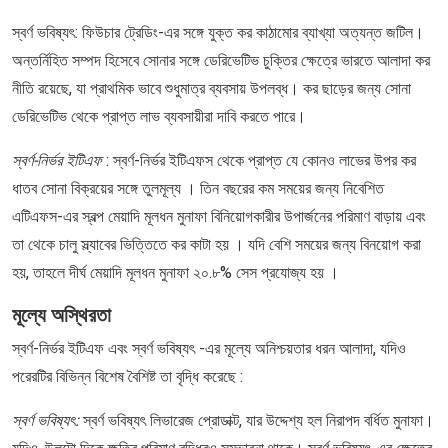
স্বর্ণ ভবিষ্যৎ: ফিউচার ট্রেডিং-এর সঙ্গে যুক্ত কর কাঠামোর ব্যাখ্যা অত্যন্ত জটিল।
অন্তর্নিহিত সম্পদ হিসেবে সোনার সঙ্গে ডেরিভেটিভ চুক্তির ক্ষেত্রে ভারতে আলাদা কর
নীতি রয়েছে, যা প্রাথমিক ভাবে শুধুমাত্র ব্যবসায় উপলব্ধ। কর ছাড়ের জন্য সোনা
ডেরিভেটিভ থেকে প্রাপ্ত লাভ ব্যবসায়ীরা দাবি করতে পারে।
স্বর্ণ-নির্ভর ইটিএফ
: স্বর্ণ-নির্ভর ইটিএফস থেকে প্রাপ্ত যে কোনও লাভের উপর কর
ধাতব সোনা বিক্রয়ের সঙ্গে তুলমূল্য । তিন বছরের কম সময়ের জন্য নিবেশিত
এটিএফস-এর স্বল্প মেয়াদি মূলধন মুনাফা বিনিয়োগকারীর উপার্জনের পরিমাণ বাড়ায় এবং
তা থেকে চালু স্ল্যাবের ভিত্তিতে কর কাটা হয় । যদি বেশি সময়ের জন্য বিনয়োগ করা
হয়, তাহলে দীর্ঘ মেয়াদি মূলধন মুনাফা ২০.৮% সেস প্রযোজ্য হয় ।
মূল্যে অস্থিরতা
স্বর্ণ-নির্ভর ইটিএফ এবং স্বর্ণ ভবিষ্যৎ -এর মূল্যে অনিশ্চয়তার ধরন আলাদা, যদিও
পরেরটির বিভিন্ন বিশেষ বৈশিষ্ট তা বৃদ্ধি করেছে :
স্বর্ণ ভবিষ্যৎ:
স্বর্ণ ভবিষ্যৎ লিভারেজ প্রোডাক্ট, যার উদ্দেশ্য হল নিরাপদ বর্ধিত মুনাফা।