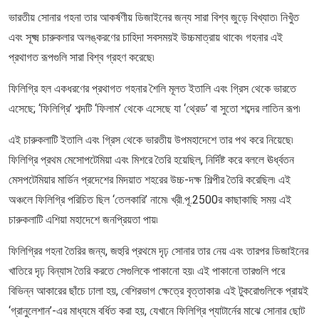
ভারতীয় সোনার গহনা তার আকর্ষণীয় ডিজাইনের জন্য সারা বিশ্ব জুড়ে বিখ্যাত৷ নিখুঁত
এবং সূক্ষ্ম চারুকলার অলঙ্করণের চাহিদা সবসময়ই উচ্চমাত্রায় থাকে৷ গহনার এই
প্রথাগত রূপগুলি সারা বিশ্ব গ্রহণ করেছে৷
ফিলিগ্রি হল একধরণের প্রথাগত গহনার শৈলি মূলত ইতালি এবং গ্রিস থেকে ভারতে
এসেছে; ‘ফিলিগ্রি’ শব্দটি ‘ফিলাম’ থেকে এসেছে যা ‘থ্রেড’ বা সুতো শব্দের লাতিন রূপ৷
এই চারুকলাটি ইতালি এবং গ্রিস থেকে ভারতীয় উপমহাদেশে তার পথ করে নিয়েছে৷
ফিলিগ্রি প্রথম মেসোপটেমিয়া এবং মিশরে তৈরি হয়েছিল, নির্দিষ্ট করে বললে ঊর্ধ্বতন
মেসপটেমিয়ার মার্ডিন প্রদেশের মিদয়াত শহরের উচ্চ-দক্ষ শিল্পীর তৈরি করেছিল৷ এই
অঞ্চলে ফিলিগ্রি পরিচিত ছিল ‘তেলকারি’ নামে৷ খ্রী.পূ.2500র কাছাকাছি সময় এই
চারুকলাটি এশিয়া মহাদেশে জনপ্রিয়তা পায়৷
ফিলিগ্রির গহনা তৈরির জন্য, জহুরি প্রথমে দৃঢ় সোনার তার নেয় এবং তারপর ডিজাইনের
খাতিরে দৃঢ় বিন্যাস তৈরি করতে সেগুলিকে পাকানো হয়৷ এই পাকানো তারগুলি পরে
বিভিন্ন আকারের ছাঁচে ঢালা হয়, বেশিরভাগ ক্ষেত্রে বৃত্তাকার৷ এই টুকরোগুলিকে প্রায়ই
‘গ্রানুলেশান’-এর মাধ্যমে বর্ধিত করা হয়, যেখানে ফিলিগ্রি প্যাটার্নের মাঝে সোনার ছোট