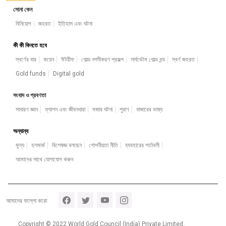
সোনা কেন
বিনিয়োগ
জহরত
ইতিহাস এবং ঘটনা
কী কী কিনতে হবে
স্বর্ণের বার
কয়েন
ঈটরীফ
গোল্ড নগদীকরণ প্রকল্প
সার্বভৌম গোল্ড বন্ড
স্বর্ণ জহরত
Gold funds
Digital gold
সংবাদ ও প্রবণতা
সাধারণ জ্ঞান
ফ্যাশন এবং জীবনধারা
মজার ঘটনা
পুরাণ
বাজারের ভাষ্য
অন্যান্য
মূল্য
হলমার্ক
বিশেষজ্ঞ বলছেন
গোপনীয়তা নীতি
ব্যবহারের শর্তাবলী
আমাদের সাথে যোগাযোগ করুন
Footer section 5
আমাদের ফল্লো করো
Copyright © 2022 World Gold Council (India) Private Limited.