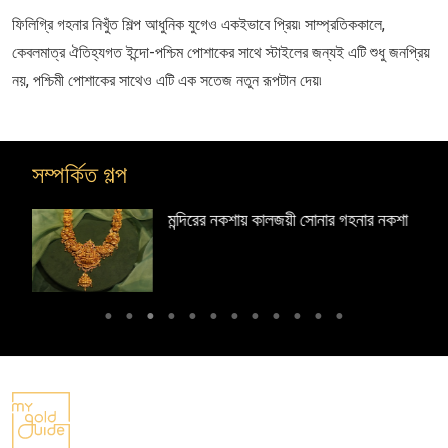
ফিলিগ্রি গহনার নিখুঁত শিল্প আধুনিক যুগেও একইভাবে প্রিয়৷ সাম্প্রতিককালে,
কেবলমাত্র ঐতিহ্যগত ইন্দো-পশ্চিম পোশাকের সাথে স্টাইলের জন্যই এটি শুধু জনপ্রিয়
নয়, পশ্চিমী পোশাকের সাথেও এটি এক সতেজ নতুন রূপটান দেয়৷
সম্পর্কিত গল্প
য় কালজয়ী সোনার গহনার নকশা
টেম্পল জুয়েলারি: দক্ষিণ ভা
সোনার গহনা