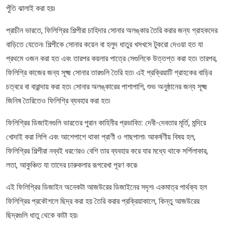
পুঁতি ঝালাই করা হয়৷
প্রাচীন ভারতে, ফিলিগ্রির শিল্পীরা চাহিদার সোনার অলঙ্কার তৈরি করার জন্য গ্রাহকদের
বাড়িতে যেতেন৷ শিল্পীকে সোনার কয়েন বা হলুদ ধাতুর খসখসে টুকরো দেওয়া হত যা
প্রথমে ওজন করা হত এবং তারপর কয়লার পাত্রে সেগুলিকে উত্তপ্ত করা হত৷ তারপর,
ফিলিগ্রি কাজের জন্য সূক্ষ্ম সোনার তারগুলি তৈরি হত৷ এই প্রক্রিয়াটি গ্রাহকের বাড়ির
চত্বরে বা বারান্দায় করা হত৷ সোনার অলঙ্কারের পাশাপাশি, শুভ অনুষ্ঠানের জন্য সূক্ষ্ম
জিনিষ তৈরিতেও ফিলিগ্রি ব্যবহার করা হত৷
ফিলিগ্রির ডিজাইনগুলি ভারতের পুরান কাহিনীর প্রভাবিত: দেবী-দেবতার মূর্তি, মন্দিরে
খোদাই করা লিপি এবং আশেপাশে থাকা প্রাণী ও গাছপালা৷ আকর্ষণীয় বিষয় হল,
ফিলিগ্রির শিল্পীরা নব্বই ধরণেরও বেশি তার ব্যবহার করে যার মধ্যে থাকে সর্পিলাকার,
লতা, আকুঞ্চিত যা তাদের চারুকলার রূপরেখা পূরণ করে৷
এই ফিলিগ্রির ডিজাইন অনেকটা আজউরের ডিজাইনের সদৃশ৷ একমাত্র পার্থক্য হল
ফিলিগ্রির প্রকৌশলে ছিদ্র করা হয় তৈরি করার প্রক্রিয়াকালে, কিন্তু আজউরের
ছিদ্রগুলি ধাতু থেকে কাটা হয়৷