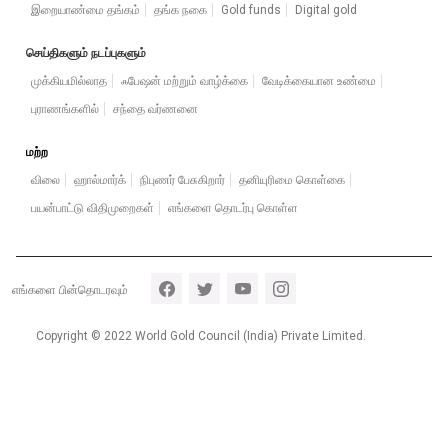
இறையாண்மை தங்கம்
தங்க நகை
Gold funds
Digital gold
செய்திகளும் நடப்புகளும்
முக்கியமில்லாத
ஃபேஷன் மற்றும் வாழ்க்கை
வேடிக்கையான உண்மை
புராணங்களில்
சந்தை வர்ணனை
மற்ற
விலை
ஹால்மார்க்
நிபுணர் பேசுகிறார்
தனியுரிமை கொள்கை
பயன்பாட்டு விதிமுறைகள்
எங்களை தொடர்பு கொள்ள
Footer section 5
எங்களை பின்தொடரவும்
Copyright © 2022 World Gold Council (India) Private Limited.