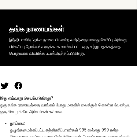
தங்க நாணயங்கள்
இந்தியாவில், 'தங்க நாணயம்' என்ற வார்த்தையானது சேமிப்பு அல்லது
பரிசளிப்பு நோக்கங்களுக்காக வாங்கப்பட்ட ஒரு சுற்று பதக்கத்தை
பொதுவாக விவரிக்க பயன்படுத்தப்படுகிறது.
இது எவ்வாறு செயல்படுகிறது?
ஒரு தங்க நாணயத்தை வாங்கம் போது மனதில் வைத்துக் கொள்ள வேண்டிய
ஒரு சில முக்கிய அம்சங்கள் உள்ளன:
தூய்மை:
ஒழுங்கமைக்கப்பட்ட சுத்திகரிப்பாளர்கள் 995 அல்லது 999 என்ற
நிலையான தூய்மைகளை பின்பற்றினாலும், பெரும்பாலான நாணயங்கள்