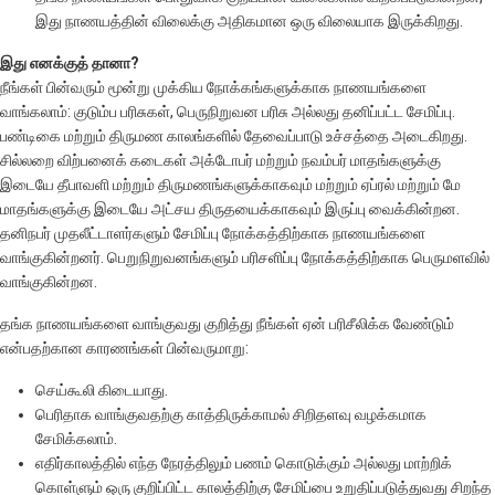
இது நாணயத்தின் விலைக்கு அதிகமான ஒரு விலையாக இருக்கிறது.
இது எனக்குத் தானா?
நீங்கள் பின்வரும் மூன்று முக்கிய நோக்கங்களுக்காக நாணயங்களை
வாங்கலாம்: குடும்ப பரிசுகள், பெருநிறுவன பரிசு அல்லது தனிப்பட்ட சேமிப்பு.
பண்டிகை மற்றும் திருமண காலங்களில் தேவைப்பாடு உச்சத்தை அடைகிறது.
சில்லறை விற்பனைக் கடைகள் அக்டோபர் மற்றும் நவம்பர் மாதங்களுக்கு
இடையே தீபாவளி மற்றும் திருமணங்களுக்காகவும் மற்றும் ஏப்ரல் மற்றும் மே
மாதங்களுக்கு இடையே அட்சய திருதயைக்காகவும் இருப்பு வைக்கின்றன.
தனிநபர் முதலீட்டாளர்களும் சேமிப்பு நோக்கத்திற்காக நாணயங்களை
வாங்குகின்றனர். பெறுநிறுவனங்களும் பரிசளிப்பு நோக்கத்திற்காக பெருமளவில்
வாங்குகின்றன.
தங்க நாணயங்களை வாங்குவது குறித்து நீங்கள் ஏன் பரிசீலிக்க வேண்டும்
என்பதற்கான காரணங்கள் பின்வருமாறு:
செய்கூலி கிடையாது.
பெரிதாக வாங்குவதற்கு காத்திருக்காமல் சிறிதளவு வழக்கமாக
சேமிக்கலாம்.
எதிர்காலத்தில் எந்த நேரத்திலும் பணம் கொடுக்கும் அல்லது மாற்றிக்
கொள்ளும் ஒரு குறிப்பிட்ட காலத்திற்கு சேமிப்பை உறுதிப்படுத்துவது சிறந்த