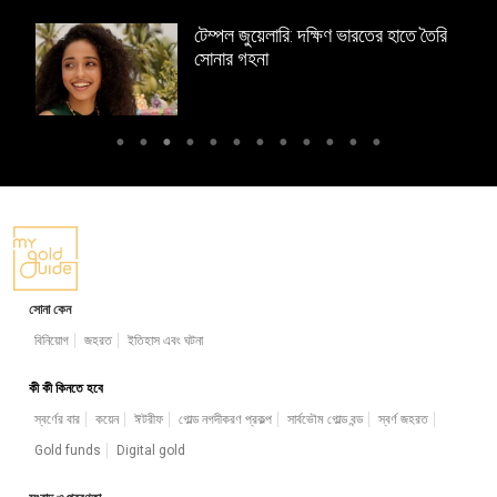
 নকশা
টেম্পল জুয়েলারি: দক্ষিণ ভারতের হাতে তৈরি
সোনার গহনা
সোনা কেন
বিনিয়োগ
জহরত
ইতিহাস এবং ঘটনা
কী কী কিনতে হবে
স্বর্ণের বার
কয়েন
ঈটরীফ
গোল্ড নগদীকরণ প্রকল্প
সার্বভৌম গোল্ড বন্ড
স্বর্ণ জহরত
Gold funds
Digital gold