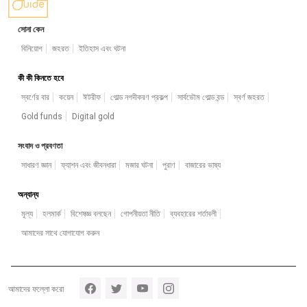
সোনা কেন
বিনিয়োগ
জহরত
ইতিহাস এবং ঘটনা
কী কী কিনতে হবে
স্বর্ণের বার
কয়েন
ঈটরীফ
গোল্ড নগদীকরণ প্রকল্প
সার্বভৌম গোল্ড বন্ড
স্বর্ণ জহরত
Gold funds
Digital gold
সংবাদ ও প্রবণতা
সাধারণ জ্ঞান
ফ্যাশন এবং জীবনধারা
মজার ঘটনা
পুরাণ
বাজারের ভাষ্য
অন্যান্য
মূল্য
হলমার্ক
বিশেষজ্ঞ বলছেন
গোপনীয়তা নীতি
ব্যবহারের শর্তাবলী
আমাদের সাথে যোগাযোগ করুন
Footer section 5
আমাদের ফল্লো করো