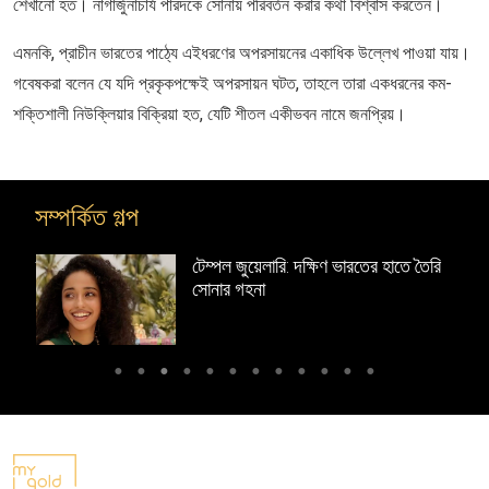
শেখানো হত। নাগার্জুনাচার্য পারদকে সোনায় পরিবর্তন করার কথা বিশ্বাস করতেন।
এমনকি, প্রাচীন ভারতের পাঠ্যে এইধরণের অপরসায়নের একাধিক উল্লেখ পাওয়া যায়।
গবেষকরা বলেন যে যদি প্রকৃকপক্ষেই অপরসায়ন ঘটত, তাহলে তারা একধরনের কম-
শক্তিশালী নিউক্লিয়ার বিক্রিয়া হত, যেটি শীতল একীভবন নামে জনপ্রিয়।
সম্পর্কিত গল্প
 নকশা
টেম্পল জুয়েলারি: দক্ষিণ ভারতের হাতে তৈরি
সোনার গহনা