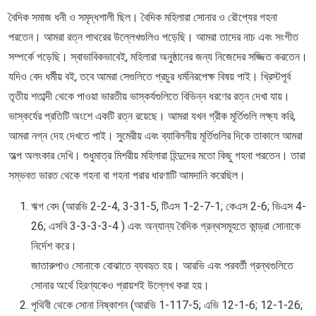
বৈদিক সমাজ ধনী ও সমৃদ্ধশালী ছিল। বৈদিক মহিলারা সোনার ও রৌপ্যের গহনা
পরতেন। আমরা রত্ন পাথরের উল্লেখগুলিও পড়েছি। আমরা তাদের নাচ এবং সংগীত
সম্পর্কে পড়েছি। স্বাভাবিকভাবেই, মহিলারা অনুষ্ঠানের জন্য নিজেদের সজ্জিত করতেন।
যদিও বেদ ধর্মীয় বই, তবে আমরা সেগুলিতে প্রচুর ধর্মনিরপেক্ষ বিষয় পাই। খ্রিস্টপূর্ব
তৃতীয় শতাব্দী থেকে পাওয়া ভারতীয় ভাস্কর্যগুলিতে বিভিন্ন ধরণের রত্ন দেখা যায়।
ভাস্কর্যের প্রতিটি অংশে একটি রত্ন রয়েছে। আমরা যখন গ্রীক মূর্তিগুলি লক্ষ্য করি,
আমরা নগ্ন দেহ দেখতে পাই। সুমেরীয় এবং ব্যাবিলনীয় মূর্তিগুলির দিকে তাকালে আমরা
অল্প অলংকার দেখি। শুধুমাত্র মিশরীয় মহিলারা হিন্দুদের মতো কিছু গহনা পরতেন। তারা
সম্ভবত ভারত থেকে গহনা বা গহনা পরার ধারণাটি আমদানি করেছিল।
ঋগ বেদ (আরভি 2-2-4, 3-31-5, টিএস 1-2-7-1; কেএস 2-6; ভিএস 4-
26; এসবি 3-3-3-3-4 ) এবং অন্যান্য বৈদিক গ্রন্থসমূহতে কান্ড্রা সোনাকে
নির্দেশ করে।
জাতারুপাও সোনাকে বোঝাতে ব্যবহৃত হয়। আরভি এবং পরবর্তী গ্রন্থগুলিতে
সোনার অর্থে হিরণ্যকেও প্রায়শই উল্লেখ করা হয়।
পৃথিবী থেকে সোনা নিষ্কাশন (আরভি 1-117-5; এভি 12-1-6; 12-1-26;