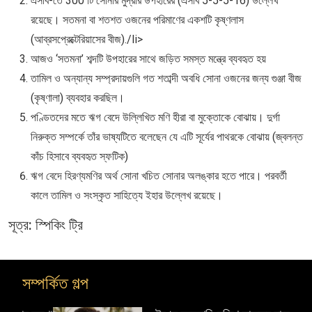
এসবি-তে 300 টি সোনার মুদ্রার উপহারের (এসবি 5-5-5-16) উল্লেখ
রয়েছে। সতমনা বা শতশত ওজনের পরিমাণের একশটি কৃষ্ণলাস
(আব্রসপ্রেক্টেরিয়াসের বীজ)./li>
আজও ‘সতমনা’ শব্দটি উপহারের সাথে জড়িত সমস্ত মন্ত্রে ব্যবহৃত হয়
তামিল ও অন্যান্য সম্প্রদায়গুলি গত শতাব্দী অবধি সোনা ওজনের জন্য গুঞ্জা বীজ
(কৃষ্ণালা) ব্যবহার করছিল।
পণ্ডিতদের মতে ঋগ বেদে উল্লিখিত মণি হীরা বা মুক্তোকে বোঝায়। দুর্গা
নিরুক্ত সম্পর্কে তাঁর ভাষ্যটিতে বলেছেন যে এটি সূর্যের পাথরকে বোঝায় (জ্বলন্ত
কাঁচ হিসাবে ব্যবহৃত স্ফটিক)
ঋগ বেদে হিরণ্যমণির অর্থ সোনা খচিত সোনার অলঙ্কার হতে পারে। পরবর্তী
কালে তামিল ও সংস্কৃত সাহিত্যে ইহার উল্লেখ রয়েছে।
সূত্র: স্পিকিং ট্রি
সম্পর্কিত গল্প