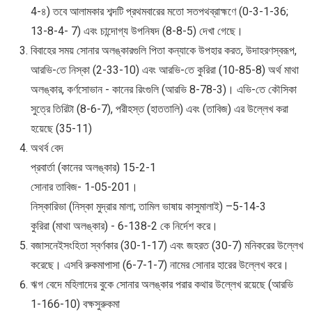
4-৪) তবে আলামকার শব্দটি প্রথমবারের মতো সতপথব্রাহ্মণে (0-3-1-36;
13-8-4- 7) এবং চান্দোগ্য উপনিষদ (8-8-5) দেখা গেছে।
বিবাহের সময় সোনার অলঙ্কারগুলি পিতা কন্যাকে উপহার করত, উদাহরণস্বরূপ,
আরভি-তে নিস্কা (2-33-10) এবং আরভি-তে কুরিরা (10-85-8) অর্থ মাথা
অলঙ্কার, কর্ণসোভান - কানের রিংগুলি (আরভি 8-78-3)। এভি-তে কৌসিকা
সুত্রে তিরিটা (8-6-7), পরীহস্ত (হাততালি) এবং (তাবিজ) এর উল্লেখ করা
হয়েছে (35-11)
অথর্ব বেদ
প্রবার্তা (কানের অলঙ্কার) 15-2-1
সোনার তাবিজ- 1-05-201।
নিস্কারিভা (নিস্কা মুদ্রার মালা; তামিল ভাষায় কাসুমালাই) –5-14-3
কুরিরা (মাথা অলঙ্কার) - 6-138-2 কে নির্দেশ করে।
বজাসনেইসংহিতা স্বর্ণকার (30-1-17) এবং জহরত (30-7) মনিকরের উল্লেখ
করেছে। এসবি রুকমাপাসা (6-7-1-7) নামের সোনার হারের উল্লেখ করে।
ঋগ বেদে মহিলাদের বুকে সোনার অলঙ্কার পরার কথার উল্লেখ রয়েছে (আরভি
1-166-10) বক্ষসুরুকমা