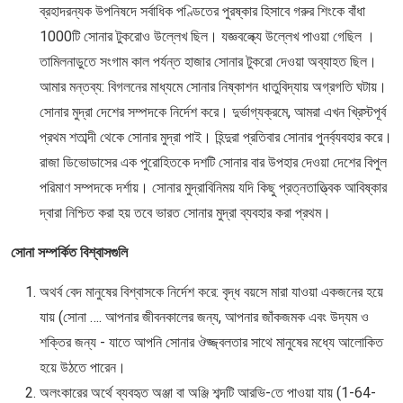
ব্রহাদরন্যক উপনিষদে সর্বাধিক পণ্ডিতের পুরষ্কার হিসাবে গরুর শিংকে বাঁধা
1000টি সোনার টুকরোও উল্লেখ ছিল। যজ্ঞবল্ক্যে উল্লেখ পাওয়া গেছিল ।
তামিলনাড়ুতে সংগাম কাল পর্যন্ত হাজার সোনার টুকরো দেওয়া অব্যাহত ছিল।
আমার মন্তব্য: বিগলনের মাধ্যমে সোনার নিষ্কাশন ধাতুবিদ্যায় অগ্রগতি ঘটায়।
সোনার মুদ্রা দেশের সম্পদকে নির্দেশ করে। দুর্ভাগ্যক্রমে, আমরা এখন খ্রিস্টপূর্ব
প্রথম শতাব্দী থেকে সোনার মুদ্রা পাই। হিন্দুরা প্রতিবার সোনার পুনর্ব্যবহার করে।
রাজা ডিভোডাসের এক পুরোহিতকে দশটি সোনার বার উপহার দেওয়া দেশের বিপুল
পরিমাণ সম্পদকে দর্শায়। সোনার মুদ্রাবিনিময় যদি কিছু প্রত্নতাত্ত্বিক আবিষ্কার
দ্বারা নিশ্চিত করা হয় তবে ভারত সোনার মুদ্রা ব্যবহার করা প্রথম।
সোনা সম্পর্কিত বিশ্বাসগুলি
অথর্ব বেদ মানুষের বিশ্বাসকে নির্দেশ করে: বৃদ্ধ বয়সে মারা যাওয়া একজনের হয়ে
যায় (সোনা …. আপনার জীবনকালের জন্য, আপনার জাঁকজমক এবং উদ্যম ও
শক্তির জন্য - যাতে আপনি সোনার ঔজ্জ্বলতার সাথে মানুষের মধ্যে আলোকিত
হয়ে উঠতে পারেন।
অলংকারের অর্থে ব্যবহৃত অঞ্জা বা অঞ্জি শব্দটি আরভি-তে পাওয়া যায় (1-64-