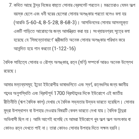
কথিত আছে ইন্দ্র নিজের বাহুতে সোনার ব্রেসলেট পরতেন। মরূতেরাও যেমন অল্প
বয়স্ক ছেলে এবং ধনী ঘরের ছেলেরা সোনার অলঙ্কার পরতো বলেও বলা হয়
(আরভি 5-60-4; 8-5-28; 8-68-3)। আসভিনদের সোনার আসনযুক্ত
একটি গাড়িতে আরোহণের জন্য আমন্ত্রিত করা হয়। সংখ্যায়নগ্রহ সূত্রে বলা
হয়েছে যে ‘সিমন্তোনায়ণে’ স্ত্রীজাতি অনেক সোনার অলঙ্কার পরিধান করে
আনন্দিত হয়ে গান করতো (1-122-16)
বৈদিক সাহিত্যে সোনার ও রৌপ্য অলঙ্কার, রত্ন (মণি) সম্পর্কে আরও অনেক উল্লেখ
রয়েছে।
আমার মন্তব্যসমূহ: ইন্ডো ইউরোপীয় ভাষাগুলিতে এবং স্বর্ণ, রত্নগুলির জন্য জ্ঞানীয়
শব্দের অনুপস্থিতি এবং খ্রিস্টপূর্ব 1700 খ্রিস্টাব্দের দিকে ইউরোপে এই জাতীয়
রীতিনীতি (ঋগ বৈদিক কাল) দেখায় যে বৈদিক সভ্যতার উদ্ভব ভারতে হয়েছিল। সোনার
মুদ্রা উপস্থাপন বা উপহার দেওয়ার বিষয়টি কেবল ভারতে দেখা যায়। বৈদিক হিন্দুরা
অভিবাসী ছিল না। আমি আগেই বলেছি যে আমরা ইউরোপে খুব অল্প অল্প অলংকার বা
কোনও রত্ন দেখতে পাই না। তারা কোনও সোনার উপহার দিতে সক্ষম হয়নি।