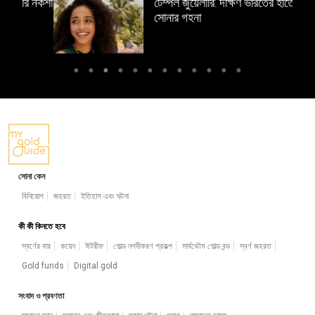
 নকশা
টেম্পল জুয়েলারি: দক্ষিণ ভারতের হাতে তৈরি
সোনার গহনা
সোনা কেন
বিনিয়োগ
জহরত
ইতিহাস এবং ঘটনা
কী কী কিনতে হবে
স্বর্ণের বার
কয়েন
ঈটরীফ
গোল্ড নগদীকরণ প্রকল্প
সার্বভৌম গোল্ড বন্ড
স্বর্ণ জহরত
Gold funds
Digital gold
সংবাদ ও প্রবণতা