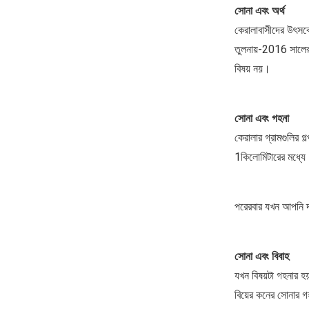
সোনা এবং অর্থ
কেরালাবাসীদের উৎসবে
তুলনায়-2016 সালের স
বিষয় নয়।
সোনা এবং গহনা
কেরালার গ্রামগুলির 
1কিলোমিটারের মধ্যে
পরেরবার যখন আপনি দক
সোনা এবং বিবাহ
যখন বিষয়টা গহনার হ
বিয়ের কনের সোনার গহ