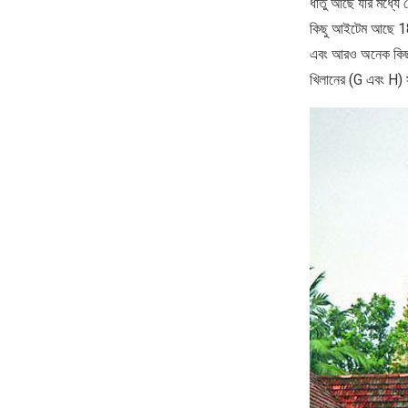
ধাতু আছে যার মধ্যে 
কিছু আইটেম আছে 18 ফ
এবং আরও অনেক কিছু।
খিলানের (G এবং H) 