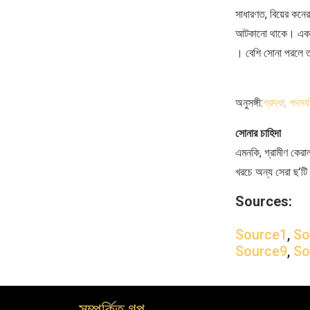
সাধারণত, বিয়ের কনের
আটকানো থাকে। একটি
। বেশি সোনা পরলে ত
অনুসঙ্গী:
শ্রদ্ধা, পদমর
সোনার চাহিদা
এমনকি, গ্রামীণ কেরাল
খরচে অন্য সেরা ছ’টি 
Sources:
Source1
,
So
Source9
,
So
সম্পর্কিত গল্প