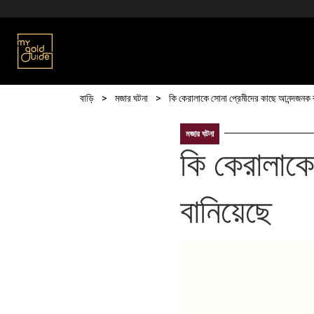
Skip to main content
Breadcrumb
বাড়ি
মজার ঘটনা
কি কেরালাকে সোনা প্রেমীদের কাছে আনন্দজনক 
মজার ঘটনা
কি কেরালাকে
বানিয়েছে