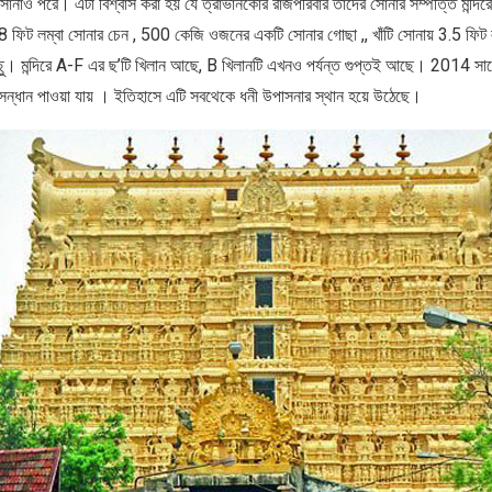
সোনাও পরে। এটা বিশ্বাস করা হয় যে ত্রাভানকোর রাজপরিবার তাদের সোনার সম্পত্তি মন্দিরে
িট লম্বা সোনার চেন , 500 কেজি ওজনের একটি সোনার গোছা ,, খাঁটি সোনায় 3.5 ফিট লম্বা
 মন্দিরে A-F এর ছ’টি খিলান আছে, B খিলানটি এখনও পর্যন্ত গুপ্তই আছে। 2014 সালে
সন্ধান পাওয়া যায় । ইতিহাসে এটি সবথেকে ধনী উপাসনার স্থান হয়ে উঠেছে।