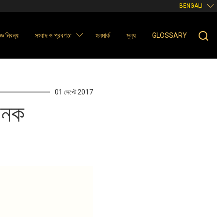
BENGALI
্ঞ নিবন্ধ
সংবাদ ও প্রবণতা
হলমার্ক
মূল্য
GLOSSARY
01 সেপ্টে 2017
জনক