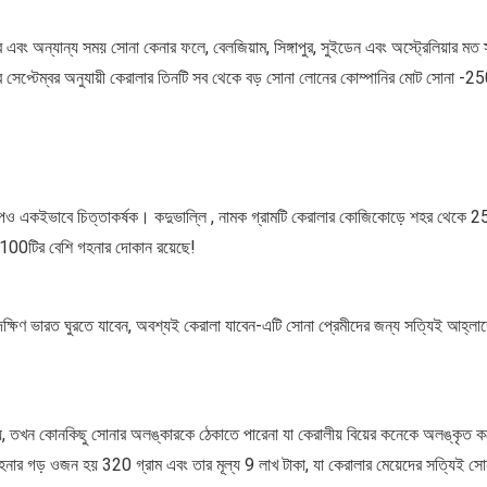
 এবং অন্যান্য সময় সোনা কেনার ফলে, বেলজিয়াম, সিঙ্গাপুর, সুইডেন এবং অস্ট্রেলিয়ার মত স
েপ্টেম্বর অনুযায়ী কেরালার তিনটি সব থেকে বড় সোনা লোনের কোম্পানির মোট সোনা -250
গল্পও একইভাবে চিত্তাকর্ষক। কদুভাল্লি , নামক গ্রামটি কেরালার কোজিকোড়ে শহর থেকে 25
 100টির বেশি গহনার দোকান রয়েছে!
্ষিণ ভারত ঘুরতে যাবেন, অবশ্যই কেরালা যাবেন-এটি সোনা প্রেমীদের জন্য সত্যিই আহ্লা
য়, তখন কোনকিছু সোনার অলঙ্কারকে ঠেকাতে পারেনা যা কেরালীয় বিয়ের কনেকে অলঙ্কৃত ক
নার গড় ওজন হয় 320 গ্রাম এবং তার মূল্য 9 লাখ টাকা, যা কেরালার মেয়েদের সত্যিই সো