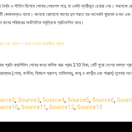
া দৈর্ঘ্য ও স্টাইল বিশেষে সোনার নেকলেস পরে, যা একটা স্তরীভূত চেহারা নেয়। সবথেকে ছো
 কোমনবন্ধও থাকে। কনেকে ঝোলানো কানের দুল পরতে হয়-অনেকটা ঝুমকো-র মত এবং স
া কনের পরিবারের অর্থনৈতিক সমৃদ্ধিকে প্রতিফলিত করে।
্যাদা এবং মর্যাদা—সোনা কেনার সামাজিক সুবিধা
ায় প্রতি ক্যাপিটাল সোনার জন্য মাসিক খরচ প্রায় 210 টাকা, যেটি পুরো দেশের সমস্ত গ্রা
রাজ্যের (গোয়া, কর্ণাটক, হিমাচল প্রদেশ, তামিলনাড়ু, জম্মু ও কাশ্মীর এবং পাঞ্জাব) তুলনায় 
urce2
,
Source3
,
Source4
,
Source5
,
Source6
,
Sour
urce10
,
Source11
,
Source12
,
Source13