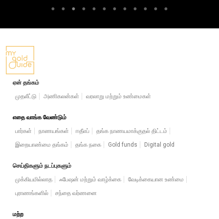
ஏன் தங்கம்
முதலீட்டு
அணிகலன்கள்
வரலாறு மற்றும் உண்மைகள்
எதை வாங்க வேண்டும்
பார்கள்
நாணயங்கள்
ஈதீஎப்
தங்க நாணயமாக்குதல் திட்டம்
இறையாண்மை தங்கம்
தங்க நகை
Gold funds
Digital gold
செய்திகளும் நடப்புகளும்
முக்கியமில்லாத
ஃபேஷன் மற்றும் வாழ்க்கை
வேடிக்கையான உண்மை
புராணங்களில்
சந்தை வர்ணனை
மற்ற