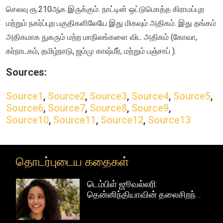
செலவு ரூ.210ஆக இருக்கும். நாட்டின் ஒட்டுமொத்த கிராமப்புற
மற்றும் நகர்ப்புற பகுதிகளிலேயே இது மிகவும் அதிகம். இது தங்கம்
அதிகமாக நுகரும் மற்ற மாநிலங்களை விட அதிகம் (கோவா,
கர்நாடகம், தமிழ்நாடு, ஜம்மு காஷ்மீர், மற்றும் பஞ்சாப் ).
Sources:
Source1
,
Source2
,
Source3
,
Source4
,
Source5
,
Source6
,
Source7
,
Source8
,
Source9
,
Source10
,
Source11
,
Source12
,
Source13
தொடர்புடைய கதைகள்
டெம்பிள் ஜூவல்லரி:
ள்
தென்னிந்தியாவின் தலைசிறந்த
கைவினைத் தங்க நகைகள்