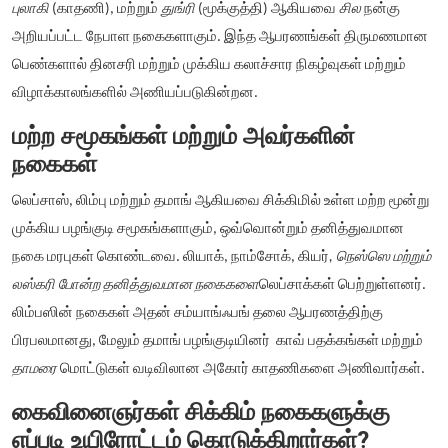
புலாகி
(காதணி), மற்றும்
துங்ரி
(மூக்குத்தி) ஆகியவை
சில
நன்கு
அறியப்பட்ட நேபாள நகைகளாகும். இந்த ஆபரணங்கள் திருமணமான
பெண்களால் தினசரி மற்றும் முக்கிய கலாச்சார நிகழ்வுகள் மற்றும்
விழாக்காலங்களில் அணியப்படுகின்றன.
மற்ற சமூகங்கள் மற்றும் அவர்களின்
நகைகள்
லெப்சாஸ், லிம்பு மற்றும் தமாங் ஆகியவை சிக்கிமில் உள்ள மற்ற மூன்று
முக்கிய பழங்குடி சமூகங்களாகும், ஒவ்வொன்றும் தனித்துவமான
நகை மரபுகள் கொண்டவை. லியாக், நாம்சோக், கியர்
, நெஸ்ஸெ மற்றும்
லஸ்கரி போன்ற தனித்துவமான நகைகளை
லெப்சாக்கள் பெற்றுள்ளனர்.
லிம்பஸின் நகைகள் அதன் சம்யாங்ஃபங் தலை ஆபரணத்திற்கு
பிரபலமானது, மேலும் தமாங் பழங்குடியினர் காவ் பதக்கங்கள் மற்றும்
தாமரை
மொட்டுகள் வடிவிலான அகோர் காதணிகளை அணிவார்கள்.
கைவினைஞர்கள் சிக்கிம் நகைகளுக்கு
எப்படி உயிரோட்டம் கொடுக்கிறார்கள்?