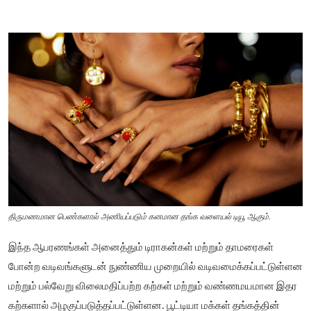
திருமணமான பெண்களால் அணியப்படும் கனமான தங்க வளையல் டியூ ஆகும்.
இந்த ஆபரணங்கள் அனைத்தும் டிராகன்கள் மற்றும் தாமரைகள்
போன்ற வடிவங்களுடன் நுண்ணிய முறையில் வடிவமைக்கப்பட்டுள்ளன
மற்றும் பல்வேறு விலைமதிப்பற்ற கற்கள் மற்றும் வண்ணமயமான இதர
கற்களால் அழகுப்படுத்தப்பட்டுள்ளன. பூட்டியா மக்கள் தங்கத்தின்