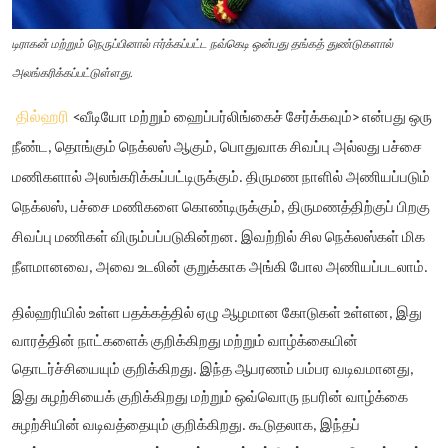
டிராகன் மற்றும் நெருப்பினால் ஈர்க்கப்பட்ட நவ்கெடி ஒன்பது தங்கத் துண்டுகளால்
அலங்கரிக்கப்பட்டுள்ளது.
தில்ஹரி
<வீடியோ மற்றும் ஹைப்பர்லிங்கைச் சேர்க்கவும்>
என்பது ஒரு
நீண்ட, தொங்கும் நெக்லஸ் ஆகும், பொதுவாக சிவப்பு அல்லது பச்சை
மணிகளால் அலங்கரிக்கப்பட்டிருக்கும். திருமண நாளில் அணியப்படும்
நெக்லஸ், பச்சை மணிகளை கொண்டிருக்கும், திருமணத்திற்குப் பிறகு
சிவப்பு மணிகள் விரும்பப்படுகின்றன. இவற்றில் சில நெக்லஸ்கள் மிக
நீளமானவை, அவை உடலின் குறுக்காக அங்கி போல அணியப்படலாம்.
தில்ஹரியில் உள்ள பதக்கத்தில் ஏழு ஆழமான கோடுகள் உள்ளன, இது
வாரத்தின் நாட்களைக் குறிக்கிறது மற்றும் வாழ்க்கையின்
தொடர்ச்சியையும் குறிக்கிறது. இந்த ஆபரணம் பம்பர வடிவமானது,
இது சுழற்சியைக் குறிக்கிறது மற்றும் ஒவ்வொரு நபரின் வாழ்க்கை
சுழற்சியின் வடிவத்தையும் குறிக்கிறது. கூடுதலாக, இந்தப்