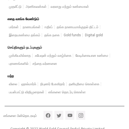
முதலீட்டு
அணிகலன்கள்
வரலாறு மற்றும் உண்மைகள்
எதை வாங்க வேண்டும்
பார்கள்
நாணயங்கள்
ஈதீஎப்
தங்க நாணயமாக்குதல் திட்டம்
இறையாண்மை தங்கம்
தங்க நகை
Gold funds
Digital gold
செய்திகளும் நடப்புகளும்
முக்கியமில்லாத
ஃபேஷன் மற்றும் வாழ்க்கை
வேடிக்கையான உண்மை
புராணங்களில்
சந்தை வர்ணனை
மற்ற
விலை
ஹால்மார்க்
நிபுணர் பேசுகிறார்
தனியுரிமை கொள்கை
பயன்பாட்டு விதிமுறைகள்
எங்களை தொடர்பு கொள்ள
Footer section 5
எங்களை பின்தொடரவும்
Copyright © 2022 World Gold Council (India) Private Limited.