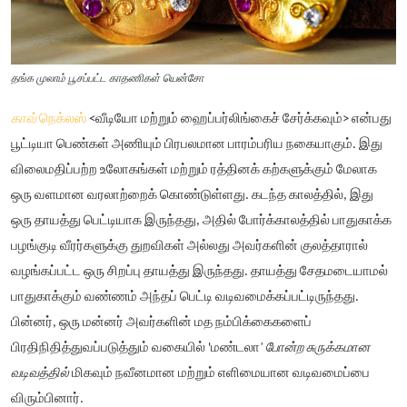
தங்க முலாம் பூசப்பட்ட காதணிகள் யென்சோ
காவ்
நெக்லஸ்
<வீடியோ மற்றும் ஹைப்பர்லிங்கைச் சேர்க்கவும்> என்பது
பூட்டியா பெண்கள் அணியும் பிரபலமான பாரம்பரிய நகையாகும். இது
விலைமதிப்பற்ற உலோகங்கள் மற்றும் ரத்தினக் கற்களுக்கும் மேலாக
ஒரு வளமான வரலாற்றைக் கொண்டுள்ளது. கடந்த காலத்தில், இது
ஒரு தாயத்து பெட்டியாக இருந்தது, அதில் போர்க்காலத்தில் பாதுகாக்க
பழங்குடி வீரர்களுக்கு துறவிகள் அல்லது அவர்களின் குலத்தாரால்
வழங்கப்பட்ட ஒரு சிறப்பு தாயத்து இருந்தது. தாயத்து சேதமடையாமல்
பாதுகாக்கும் வண்ணம் அந்தப் பெட்டி வடிவமைக்கப்பட்டிருந்தது.
பின்னர், ஒரு மன்னர் அவர்களின் மத நம்பிக்கைகளைப்
பிரதிநிதித்துவப்படுத்தும் வகையில் 'மண்டலா
' போன்ற சுருக்கமான
வடிவத்தில்
மிகவும் நவீனமான மற்றும் எளிமையான வடிவமைப்பை
விரும்பினார்.