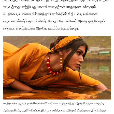
வர்க்கத்தின் எழுச்சி ஏற்பட்டது, அது மாநிலத்தின் சமூக-பொருளாதார
வடிவத்தை மாற்றியது. கைவினைஞர்கள் சாதாரண மக்களும்
பெறக்கூடிய வகையில் காந்தா சோக்கரின் சிறிய வடிவங்களை
வடிவமைக்கத் தொடங்கினர், மேலும் நேபாளிகள் அதை ஒரு பேஷன்
நகையாக கம்பீரமாக அணிய வாய்ப்பு கிடைத்தது.
காந்தா என்பது ஒரு முக்கிய மணப்பெண் உடையாகும் மற்றும் இது பொதுவாக கருப்பு
.
அல்லது சிவப்பு நூலில் செய்யப்படும் ஒரு கம்பீரமான ஃபேஷன் தோற்றமாக இருக்கிறது