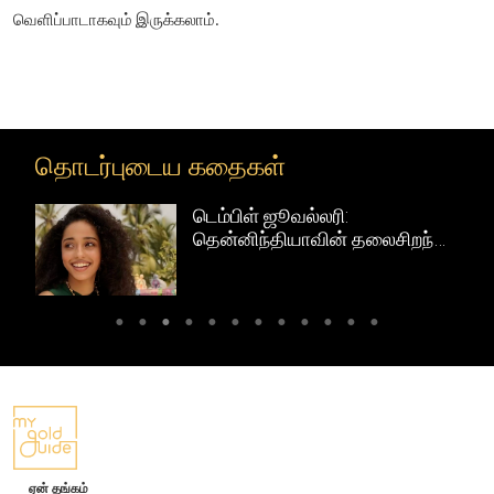
வெளிப்பாடாகவும் இருக்கலாம்.
தொடர்புடைய கதைகள்
டெம்பிள் ஜூவல்லரி:
ள்
தென்னிந்தியாவின் தலைசிறந்த
கைவினைத் தங்க நகைகள்
ஏன் தங்கம்