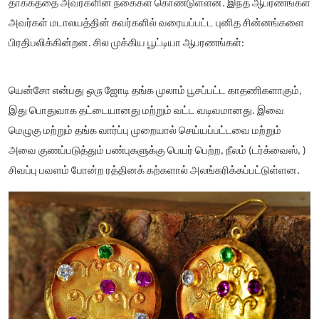
தாக்கத்தை அவர்களின் நகைகள் கொண்டுள்ளன. இந்த ஆபரணங்கள்
அவர்கள் மடாலயத்தின் சுவர்களில் வரையப்பட்ட புனித சின்னங்களை
பிரதிபலிக்கின்றன. சில முக்கிய பூட்டியா ஆபரணங்கள்:
யென்சோ என்பது
ஒரு
ஜோடி தங்க முலாம் பூசப்பட்ட காதணிகளாகும்,
இது பொதுவாக தட்டையானது மற்றும் வட்ட வடிவமானது. இவை
மெழுகு மற்றும் தங்க வார்ப்பு முறையால் செய்யப்பட்டவை மற்றும்
அவை குணப்படுத்தும் பண்புகளுக்கு பெயர் பெற்ற, நீலம் (டர்க்வைஸ், )
சிவப்பு பவளம் போன்ற ரத்தினக் கற்களால் அலங்கரிக்கப்பட்டுள்ளன.