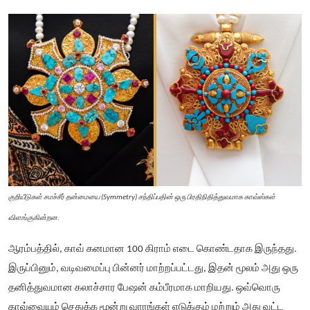
குறியீடுகள் சமச்சீர் தன்மையை (Symmetry) சந்திப்பதின் ஒரு பிரதிநிதித்துவமாக காவ்ஸ்கள்
விளங்குகின்றன.
ஆரம்பத்தில், காவ் கனமான 100 கிராம் எடை கொண்டதாக இருந்தது.
இருப்பினும், வடிவமைப்பு பின்னர் மாற்றப்பட்டது, இதன் மூலம் அது ஒரு
தனித்துவமான கலாச்சார பேஷன் கம்பீரமாக மாறியது. ஒவ்வொரு
காவ்வையும் செதுக்க மூன்று வாரங்கள் எடுக்கும் மற்றும் அது வட்ட