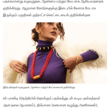
பதக்கமானது கருவுறுதல், ஆண்மை மற்றும் வேட்கை ஆகியவற்றைக்
குறிக்கிறது. ஆழமான கோடுகளுக்கு இடையில் லேசாக மேடாக
இருக்கும் பகுதிகள் ருத்ராட்ச கொட்டையைக் குறிக்கின்றன
இந்த தில்ஹரி
கருவுறுதல், ஆண்மை மற்றும் வேட்கையைக் குறிக்கிறது
சர்-பாண்டி (நெற்றியில் தொங்கும் பதக்கத்துடன் கூடிய
தங்கத்தால்
ஆன தலை
ஆபரணம்), திக்மாலா (கனமான கழுத்து அணிகலன்),