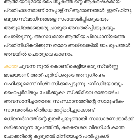
ആത്മീയവുമായ പൈതൃകത്തിന്റെ ആകർഷകമായ
പ്രതിഫലനമാണ് നേപ്പാളീസ് ആഭരണങ്ങൾ. ഇത് ഹിന്ദു,
ബുദ്ധ സ്വാധീനങ്ങളെ സംയോജിപ്പിക്കുകയും
അതുല്യമായൊരു ചാരുത അവതരിപ്പിക്കുകയും
ചെയ്യുന്നു. അഗാധമായ ആത്മീയ പ്രാധാന്യത്തെ
പ്രതിനിധീകരിക്കുന്ന താമര അല്ലെങ്കിൽ ഓം രൂപങ്ങൾ
അവയിൽ പൊതുവെ കാണാം.
കാന്ത
ചുവന്ന നൂൽ കൊണ്ട് കെട്ടിയ ഒരു സ്വർണ്ണ
മാലയാണ്. അത് പൂർവികരുടെ അനുഗ്രഹം
വഹിക്കുമെന്ന് വിശ്വസിക്കപ്പെടുന്നു. <വീഡിയോയും
ഹൈപ്പർലിങ്കും ചേർക്കുക> സിക്കിമിലെ രാജവാഴ്ച
അവസാനിച്ചതോടെ, സംസ്ഥാനത്തിന്റെ സാമൂഹിക-
സാമ്പത്തിക രീതിയെ മാറ്റിമറിച്ചുകൊണ്ട്
മധ്യവർഗത്തിന്റെ ഉയർച്ചയുണ്ടായി. സാധാരണക്കാർക്ക്
ലഭിക്കാവുന്ന രൂപത്തിൽ, കരകൗശല വിദഗ്ധർ കാന്ത
ചോക്കറിന്റെ കൂടുതൽ മിനിയേച്ചർ പതിപ്പുകൾ