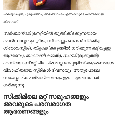
ഫലഭൂയിഷ്ഠത, പുരുഷത്വം, അഭിനിവേശം
എന്നിവയുടെ പ്രതീകമായ
തിലഹാരി
സർ-ബാൻഡി
(നെറ്റിയിൽ തൂങ്ങിക്കിടക്കുന്നതായ
പെൻഡന്റോടുകൂടിയ, സ്വർണ്ണം കൊണ്ട് നിർമ്മിച്ച
ശിരോവസ്ത്രം),
തിക്മാല
(കഴുത്തിൽ ധരിക്കുന്ന കട്ടിയുള്ള
ആഭരണം),
ബുലാക്കി
(കമ്മൽ),
ദുംഗ്രി
(മൂക്കുത്തി)
എന്നിവയാണ് മറ്റ് ചില പ്രശസ്ത നേപ്പാളീസ് ആഭരണങ്ങൾ.
വിവാഹിതരായ സ്ത്രീകൾ ദിവസവും, അതുപോലെ
സാംസ്കാരിക പരിപാടികൾക്കും ഈ ആഭരണങ്ങൾ
ധരിക്കുന്നു.
സിക്കിമിലെ മറ്റ് സമൂഹങ്ങളും
അവരുടെ പരമ്പരാഗത
ആഭരണങ്ങളും