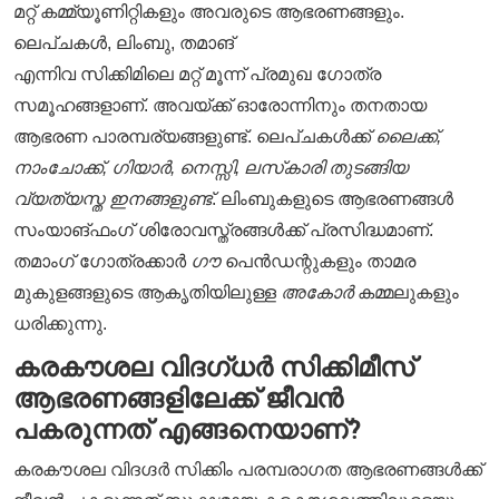
മറ്റ് കമ്മ്യൂണിറ്റികളും അവരുടെ ആഭരണങ്ങളും.
ലെപ്ചകൾ, ലിംബു, തമാങ്
എന്നിവ സിക്കിമിലെ മറ്റ് മൂന്ന് പ്രമുഖ ഗോത്ര
സമൂഹങ്ങളാണ്. അവയ്ക്ക് ഓരോന്നിനും തനതായ
ആഭരണ പാരമ്പര്യങ്ങളുണ്ട്. ലെപ്ചകൾക്ക്
ലൈക്ക്,
നാംചോക്ക്, ഗിയാർ, നെസ്സി, ലസ്‌കാരി തുടങ്ങിയ
വ്യത്യസ്ത ഇനങ്ങളുണ്ട്
. ലിംബുകളുടെ ആഭരണങ്ങൾ
സംയാങ്ഫംഗ് ശിരോവസ്ത്രങ്ങൾക്ക് പ്രസിദ്ധമാണ്.
തമാംഗ് ഗോത്രക്കാർ
ഗൗ
പെൻഡന്റുകളും താമര
മുകുളങ്ങളുടെ ആകൃതിയിലുള്ള
അകോർ
കമ്മലുകളും
ധരിക്കുന്നു.
കരകൗശല വിദഗ്ധർ സിക്കിമീസ്
ആഭരണങ്ങളിലേക്ക് ജീവൻ
പകരുന്നത് എങ്ങനെയാണ്?
കരകൗശല വിദഗ്ദർ സിക്കിം പരമ്പരാഗത ആഭരണങ്ങൾക്ക്