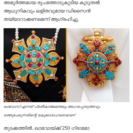
അമൂർത്തമായ രൂപത്തോടുകൂടിയ കൂടുതൽ
ആധുനികവും ലളിതവുമായ ഡിസൈൻ
തയ്യാറാക്കണമെന്ന് ആഗ്രഹിച്ചു.
ഖാവോസ് എന്നത് 'പ്രതീകാത്മകതയും അംഗപ്പൊരുത്തവും
ഒത്തുചേരുന്നതിന്റെ' മകുടോദാഹരണമാണ്.
തുടക്കത്തിൽ, ഖാവോയ്ക്ക്
250 ഗ്രാമോ