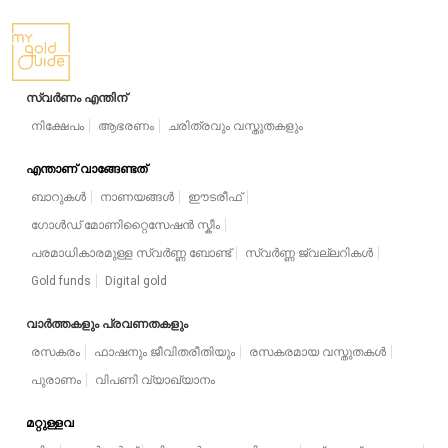
സ്വർണം എന്തിന്
നിക്ഷേപം
ആഭരണം
ചരിത്രവും വസ്തുതകളും
എന്താണ് വാങ്ങേണ്ടത്
ബാറുകൾ
നാണയങ്ങൾ
ഈടരീഫ്
ഗോൾഡ് മോണിറ്റൈസേഷൻ സ്കീം
പരമാധികാരമുള്ള സ്വർണ്ണ ബോണ്ട്
സ്വർണ്ണ ജ്വല്ലറികൾ
Gold funds
Digital gold
വാർത്തകളും പ്രവണതകളും
രസകരം
ഫാഷനും ജീവിതരീതിയും
രസകരമായ വസ്തുതകൾ
പുരാണം
വിപണി വ്യാഖ്യാനം
മറ്റുള്ളവ