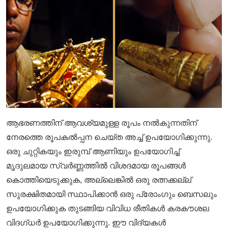
ആഭരണത്തിന് ആവശ്യമുള്ള രൂപം നൽകുന്നതിന്
നേരത്തെ രൂപകൽപ്പന ചെയ്‌ത അച്ച് ഉപയോഗിക്കുന്നു.
ഒരു ചുറ്റികയും ഇരുമ്പ് ആണിയും ഉപയോഗിച്ച്
മൃദുലമായ സ്വർണ്ണത്തിൽ വിശദമായ രൂപങ്ങൾ
കൊത്തിയെടുക്കുക, അല്ലെങ്കിൽ ഒരു രത്നക്കല്ല്
സുരക്ഷിതമായി സ്ഥാപിക്കാൻ ഒരു പ്രോംഗും ബെസലും
ഉപയോഗിക്കുക തുടങ്ങിയ വിവിധ രീതികൾ കരകൗശല
വിദഗ്ധർ ഉപയോഗിക്കുന്നു. ഈ വിദ്യകൾ