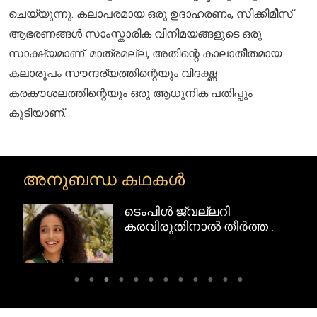
ചെയ്യുന്നു. കലാപരമായ ഒരു ഉദാഹരണം, സിക്കിമീസ്
ആഭരണങ്ങൾ സാംസ്കാരിക വിനിമയങ്ങളുടെ ഒരു
സാക്ഷ്യമാണ്. മാത്രമല്ല, അതിന്റെ കാലാതീതമായ
കലാരൂപം സൗന്ദര്യത്തിന്റെയും വിദഗ്ദ്ധ
കരകൗശലത്തിന്റെയും ഒരു ആധുനിക പതിപ്പും
കൂടിയാണ്.
അനുബന്ധ കഥകൾ
പരമ്പരാഗതരീതിയിലുള്ള
ർത്ത
സ്റ്റൈലിംഗിന് കോലാപുരി
ആഭരണങ്ങൾ
ങൾ