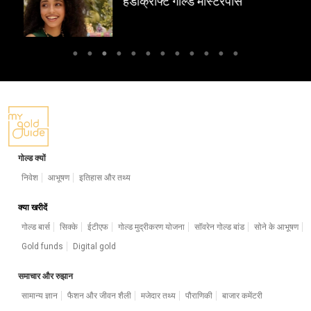
हैंडीक्राफ्ट गोल्ड मास्टरपीस
गोल्ड क्यों
निवेश
आभूषण
इतिहास और तथ्य
क्या खरीदें
गोल्ड बार्स
सिक्के
ईटीएफ
गोल्ड मुद्रीकरण योजना
सॉवरेन गोल्ड बांड
सोने के आभूषण
Gold funds
Digital gold
समाचार और रुझान
सामान्य ज्ञान
फैशन और जीवन शैली
मजेदार तथ्य
पौराणिकी
बाजार कमेंटरी