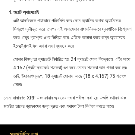
ওয়েট অ্যাসেয়েই
এটি আকরিককে পাউডারে পরিবর্তিত করে কোন অ্যাসিড অথবা অ্যাসিডের
মিশ্রণে দ্রবীভূত করে৷ তারপর এই অ্যাসেয়ার রাসায়নিকভাবে দ্রবণটিকে বিশ্লেষণ
করে৷ ধাতুর প্রশ্নের ওপর ভিত্তি করে, এটিকে আলাদা করার জন্য অ্যাসেয়ার
ইলেক্ট্রোলাইসিস অথবা লবণ ব্যবহার করে৷
সোনার বিশুদ্ধতা ক্যারেটে নির্ধারিত হয়৷ 24 ক্যারেট সোনা বিশুদ্ধতম৷ এটির সাথে
4.167 (প্রতি ক্যারেটে শতকরা) গুণ করে সোনার শতকরা ভাগ গণনা করা হয়৷
তাই, উদাহরণস্বরূপ, 18 ক্যারেট সোনায় আছে (18 x 4.167) 75 শতাংশ
সোনা৷
সোনা সাধারণত XRF এবং ফায়ার অ্যাসেয় দ্বারা পরীক্ষা করা হয়৷ এগুলি যথাযথ এবং
জহুরিরা তাদের গ্রাহকদের জন্য দ্রুত এবং যথাযথ টাকা নির্ধারণ করতে পারে৷
সম্পর্কিত গল্প