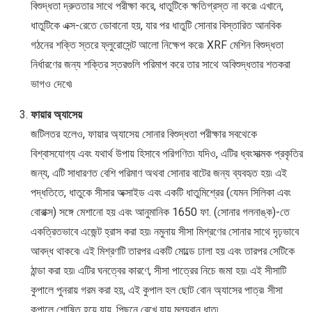
বিশুদ্ধতা দ্রুততার সাথে পরীক্ষা করে, ধাতুটিকে ক্ষতিগ্রস্ত না করে৷ এখানে,
ধাতুটিকে এক্স-রেতে ডোবানো হয়, যার পর ধাতুটি সোনার বিস্তারিত আনবিক
গঠনের শক্তি স্তরে ফ্লুরোসেন্ট আলো নিক্ষেপ করে৷ XRF মেশিন বিশুদ্ধতা
নির্ধারণের জন্য শক্তির স্তরগুলি পরিমাপ করে তার সাথে অবিশুদ্ধতার শতকরা
ভাগও দেখে৷
ফায়ার অ্যাসেয়
জটিলতর হলেও, ফায়ার অ্যাসেয় সোনার বিশুদ্ধতা পরীক্ষার সবথেকে
বিশ্বাসযোগ্য এবং যথার্থ উপায় হিসাবে পরিগণিত৷ যদিও, এটির ধ্বংসাত্মক প্রকৃতির
জন্য, এটি সাধারণত বেশি পরিমাণ অথবা সোনার বাটের জন্য ব্যবহৃত হয়৷ এই
পদ্ধতিতে, ধাতুকে সীসার অক্সাইড এবং একটি ধাতুমিশ্রের (যেমন সিলিকা এবং
বোরাক্স) সঙ্গে মেশানো হয় এবং আনুমানিক 1650 ফা. (সোনার গলনাঙ্ক)-তে
একত্রিতভাবে এজেন্ট হ্রাস করা হয়৷ নমুনায় সীসা মিশ্রণের সোনার সাথে দৃঢ়ভাবে
আবদ্ধ থাকবে৷ এই মিশ্রণটি তারপর একটি মোল্ডে ঢালা হয় এবং তারপর সেটিকে
ঠান্ডা করা হয়৷ এটির ঘনত্বের কারণে, সীসা পাত্রের নিচে জমা হয়৷ এই সীসাটি
কুপালে পুনরায় গরম করা হয়, এই কুপাল হল ছোট বোন অ্যাসের পাত্র৷ সীসা
কুপালে শোষিত হয়ে যায়, পিছনে রেখে যায় মূল্যবান ধাতু৷