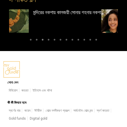
র গহনার নকশা
টেম্পল জুয়েলারি: দক্ষিণ ভারতের হাতে তৈরি
সোনার গহনা
সোনা কেন
বিনিয়োগ
জহরত
ইতিহাস এবং ঘটনা
কী কী কিনতে হবে
স্বর্ণের বার
কয়েন
ঈটরীফ
গোল্ড নগদীকরণ প্রকল্প
সার্বভৌম গোল্ড বন্ড
স্বর্ণ জহরত
Gold funds
Digital gold