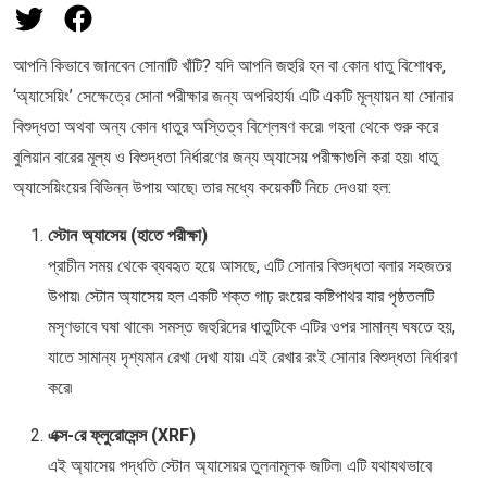
আপনি কিভাবে জানবেন সোনাটি খাঁটি? যদি আপনি জহুরি হন বা কোন ধাতু বিশোধক,
‘অ্যাসেয়িং’ সেক্ষেত্রে সোনা পরীক্ষার জন্য অপরিহার্য৷ এটি একটি মূল্যায়ন যা সোনার
বিশুদ্ধতা অথবা অন্য কোন ধাতুর অস্তিত্ব বিশ্লেষণ করে৷ গহনা থেকে শুরু করে
বুলিয়ান বারের মূল্য ও বিশুদ্ধতা নির্ধারণের জন্য অ্যাসেয় পরীক্ষাগুলি করা হয়৷ ধাতু
অ্যাসেয়িংয়ের বিভিন্ন উপায় আছে৷ তার মধ্যে কয়েকটি নিচে দেওয়া হল:
স্টোন অ্যাসেয় (হাতে পরীক্ষা)
প্রাচীন সময় থেকে ব্যবহৃত হয়ে আসছে, এটি সোনার বিশুদ্ধতা বলার সহজতর
উপায়৷ স্টোন অ্যাসেয় হল একটি শক্ত গাঢ় রংয়ের কষ্টিপাথর যার পৃষ্ঠতলটি
মসৃণভাবে ঘষা থাকে৷ সমস্ত জহুরিদের ধাতুটিকে এটির ওপর সামান্য ঘষতে হয়,
যাতে সামান্য দৃশ্যমান রেখা দেখা যায়৷ এই রেখার রংই সোনার বিশুদ্ধতা নির্ধারণ
করে৷
এক্স-রে ফ্লুরোসেন্স (XRF)
এই অ্যাসেয় পদ্ধতি স্টোন অ্যাসেয়র তুলনামূলক জটিল৷ এটি যথাযথভাবে