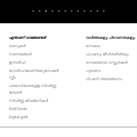
എന്താണ് വാങ്ങേണ്ടത്
വാർത്തകളും പ്രവണതകളും
ബാറുകൾ
രസകരം
നാണയങ്ങൾ
ഫാഷനും ജീവിതരീതിയും
ഈടരീഫ്
രസകരമായ വസ്തുതകൾ
ഗോൾഡ് മോണിറ്റൈസേഷൻ
പുരാണം
സ്കീം
വിപണി വ്യാഖ്യാനം
പരമാധികാരമുള്ള സ്വർണ്ണ
ബോണ്ട്
സ്വർണ്ണ ജ്വല്ലറികൾ
Gold funds
Digital gold