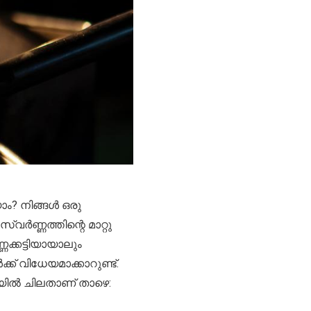
ം? നിങ്ങൾ ഒരു
ർണ്ണത്തിന്റെ മാറ്റു
്കട്ടിയായാലും
 വിധേയമാക്കാറുണ്ട്.
വയിൽ ചിലതാണ് താഴെ: