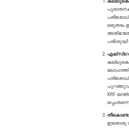
കല്ലുകൊണ
പുരാതനകാ
പരിശോധിക
ഒരുതരം ഇ
അതിന്മേൽ
പരിശുദ്ധി 
എക്സ്റേ
കല്ലുകൊണ
ലോഹത്തി
പരിശോധിക്
പുറത്തുവ
XRF യന്ത്
ഒപ്പംതന്
തീകൊണ്ട
ഇതൊരു സങ്