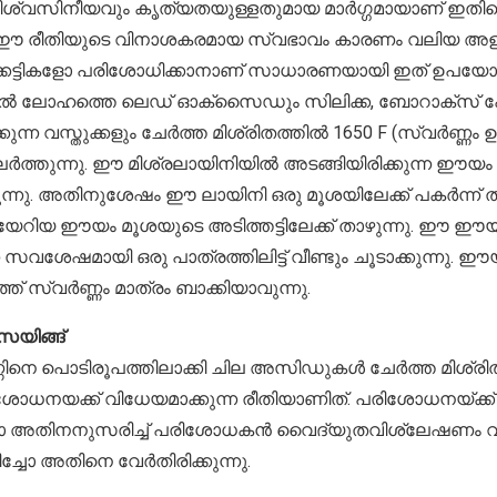
വിശ്വസിനീയവും കൃത്യതയുള്ളതുമായ മാർഗ്ഗമായാണ് ഇതിനെ 
ഈ രീതിയുടെ വിനാശകരമായ സ്വഭാവം കാരണം വലിയ അളവ
്കട്ടികളോ പരിശോധിക്കാനാണ് സാധാരണയായി ഇത് ഉപയോഗി
ലോഹത്തെ ലെഡ് ഓക്സൈഡും സിലിക്ക, ബോറാക്സ് പ
ുന്ന വസ്തുക്കളും ചേർത്ത മിശ്രിതത്തിൽ 1650 F (സ്വർണ്ണം
ർത്തുന്നു. ഈ മിശ്രലായിനിയിൽ അടങ്ങിയിരിക്കുന്ന ഈയം
ടിക്കുന്നു. അതിനുശേഷം ഈ ലായിനി ഒരു മൂശയിലേക്ക് പകർന്ന് തണു
യേറിയ ഈയം മൂശയുടെ അടിത്തട്ടിലേക്ക് താഴുന്നു. ഈ ഈ
്ന സവശേഷമായി ഒരു പാത്രത്തിലിട്ട് വീണ്ടും ചൂടാക്കുന്നു
ത്ത് സ്വർണ്ണം മാത്രം ബാക്കിയാവുന്നു.
െയിങ്ങ്
നെ പൊടിരൂപത്തിലാക്കി ചില അസിഡുകൾ ചേർത്ത മിശ്രിതത്
ധനയക്ക് വിധേയമാക്കുന്ന രീതിയാണിത്. പരിശോധനയ്ക്ക്
തിനനുസരിച്ച് പരിശോധകൻ വൈദ്യുതവിശ്ലേഷണം വഴ
ചോ അതിനെ വേർതിരിക്കുന്നു.