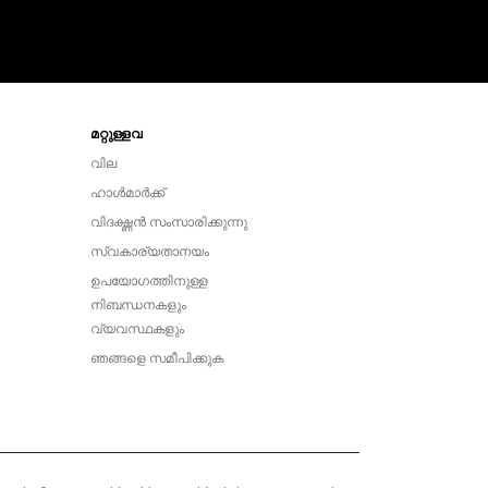
മറ്റുള്ളവ
വില
ഹാൾമാർക്ക്
വിദഗ്ദ്ധൻ സംസാരിക്കുന്നു
സ്വകാര്യതാനയം
ഉപയോഗത്തിനുള്ള
നിബന്ധനകളും
വ്യവസ്ഥകളും
ഞങ്ങളെ സമീപിക്കുക