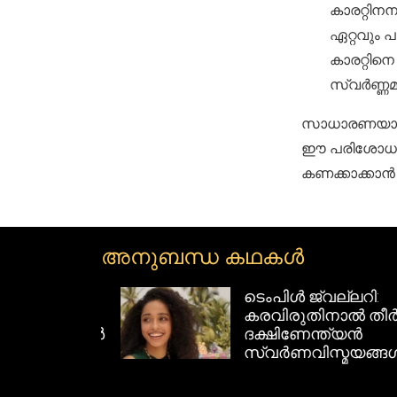
കാരറ്റിനന
ഏറ്റവും പ
കാരറ്റിനെ
സ്വർണ്ണമടങ
സാധാരണയായി 
ഈ പരിശോധനാര
കണക്കാക്കാൻ 
അനുബന്ധ കഥകൾ
ുമയോടെ
ടെംപിൾ ജ്വല്ലറി:
ൾഡ്
കരവിരുതിനാൽ തീർത്
ഡിസൈനുകൾ
ദക്ഷിണേന്ത്യൻ
സ്വർണവിസ്മയങ്ങൾ