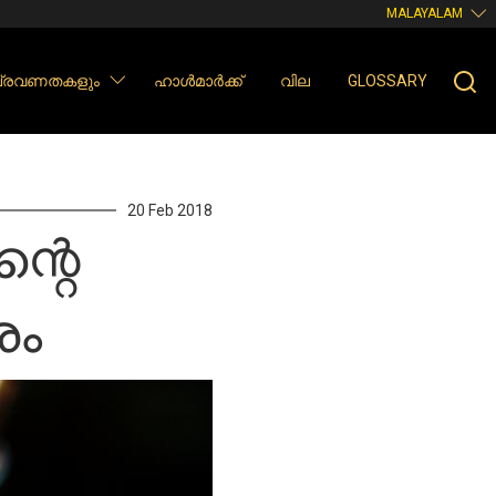
MALAYALAM
 പ്രവണതകളും
ഹാൾമാർക്ക്
വില
GLOSSARY
20 Feb 2018
്റെ
രം