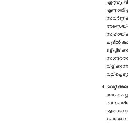
ഏറ്റവും 
എന്നാൽ 
സ്വർണ്ണക
അസെയിൽ 
സഹായിക്ക
ചൂടിൽ കല
ഒട്ടിപ്പി
സാന്ദ്രത
വിളിക്കുന
വലിച്ചെടു
വെറ്റ് അസ
ലോഹമണ്ണി
രാസപരിശോ
ഏതാണോ അ
ഉപയോഗിച്