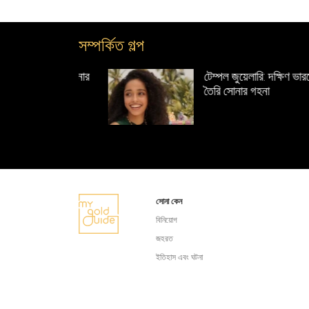
সম্পর্কিত গল্প
য়ী সোনার গহনার
টেম্পল জুয়েলারি: দক্ষিণ ভারতের হাত
তৈরি সোনার গহনা
সোনা কেন
বিনিয়োগ
জহরত
ইতিহাস এবং ঘটনা