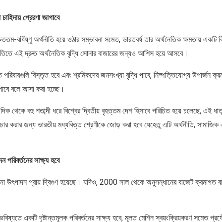
া চাহিদায় প্রেরণা জাগাবে
ততম-বর্ধিষ্ণু অর্থনীতি হয়ে ওঠার সম্ভাবনা সমেত, ভারতবর্ষ তার অর্থনৈতিক ক্ষমতায় একটি বি
ীতিতে এই দ্রুত অর্থনৈতিক বৃদ্ধি সোনার বাজারের জন্যও আশিস হয়ে আসবে।
 পরিবারগুলি বিস্তৃত হবে এবং শ্রমিকদের জনসংখ্যা বৃদ্ধি পাবে, নিষ্পত্তিযোগ্য উপার্জন ক্
 পাবে বলে আসা করা হচ্ছে।
দিক থেকে বহু শতাব্দী ধরে বিশ্বের দ্বিতীয় বৃহত্তম দেশ হিসাবে পরিচিত হয়ে চলেছে, এই ধাত
িচার করার জন্য ভারতীয় মধ্যবিত্ত শ্রেণীকে জোড় করা হবে যেহেতু এটি অর্থনীতি, সামাজিক
 পরিবর্তনের সাক্ষ্য হবে
া উৎপাদন প্রায় দ্বিগুণ হয়েছে। যদিও, 2000 সাল থেকে অনুসন্ধানের বাজেট ক্রমাগত বা
িষ্যতে একটি দৃষ্টান্তমূলক পরিবর্তনের সাক্ষ্য হবে, মূলত মেশিন স্বয়ংক্রিয়করণ সমেত প্র