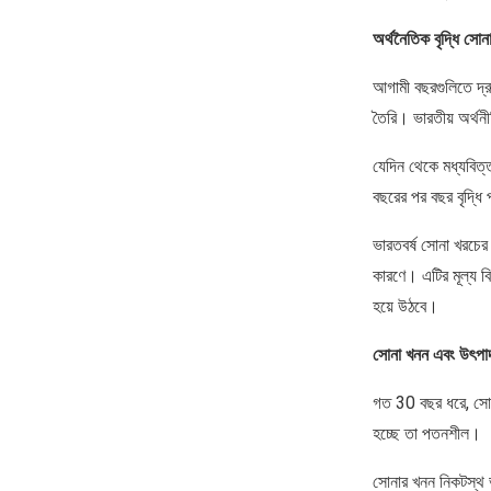
অর্থনৈতিক বৃদ্ধি সোন
আগামী বছরগুলিতে দ্রু
তৈরি। ভারতীয় অর্থন
যেদিন থেকে মধ্যবিত্ত
বছরের পর বছর বৃদ্ধি
ভারতবর্ষ সোনা খরচের 
কারণে। এটির মূল্য ব
হয়ে উঠবে।
সোনা খনন এবং উৎপাদন
গত 30 বছর ধরে, সোন
হচ্ছে তা পতনশীল।
সোনার খনন নিকটস্থ ভব