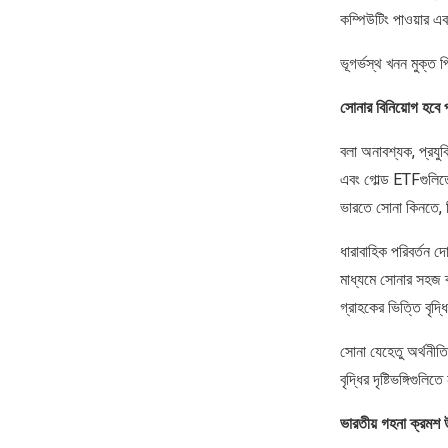
কম্পিউটিং পাওয়ার এ
ভূগর্ভস্থ খনন মুক্
সোনার বিনিয়োগ হবে প
বলা অনাবশ্যক, প্রযু
এবং গোল্ড ETFগুলিতে
ভারতে সোনা কিনতে, 
ধারাবাহিক পরিবর্তন দ
মাধ্যমে সোনার সহজ ব
গ্রাহকের ভিত্তি বৃদ্
সোনা যেহেতু অর্থনীত
বৃদ্ধির দৃষ্টিভঙ্গিগুল
ভারতীয় গহনা ক্রমশ উ