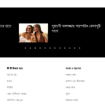
ে
পুরাতনী অঙ্গসজ্জায় পারম্পরিক কোলাপুরী
গহনা
কী কী কিনতে হবে
সংবাদ ও প্রবণতা
স্বর্ণের বার
সাধারণ জ্ঞান
কয়েন
ফ্যাশন এবং জীবনধারা
ঈটরীফ
মজার ঘটনা
গোল্ড নগদীকরণ প্রকল্প
পুরাণ
সার্বভৌম গোল্ড বন্ড
বাজারের ভাষ্য