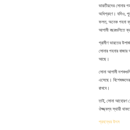
ভারতীয়দের সোনার গহন
অধিগ্রহণ। যদিও, পুর
ফলত, অনেক গহনা ব্যব
আগামী বছরগুলিতে ক্
গ্রামীণ ভারতের উপার্
সোনার গহনার বাজার আ
আছে।
সোনা আগামী দশকগুলিত
এসেছে। বিশেষজ্ঞদের 
রাখবে।
তাই, সোনা আহোরণ হোক
ঔজ্জ্বল্য স্থায়ী থাক
প্রবন্ধের উৎস