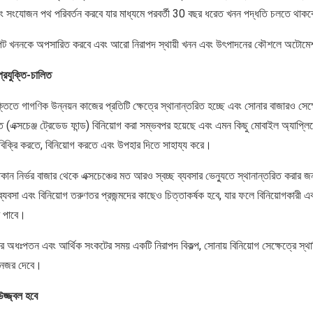
বং সংযোজন পথ পরিবর্তন করবে যার মাধ্যমে পরবর্তী 30 বছর ধরেত খনন পদ্ধতি চলতে থাক
ত পিট খননকে অপসারিত করবে এবং আরো নিরাপদ স্থায়ী খনন এবং উৎপাদনের কৌশলে অটোম
্রযুক্তি-চালিত
ক্তিতে গাগণিক উন্নয়ন কাজের প্রতিটি ক্ষেত্রে স্থানান্তরিত হচ্ছে এবং সোনার বাজারও স
 (এক্সচেঞ্জ ট্রেডেড ফান্ড) বিনিয়োগ করা সম্ভবপর হয়েছে এবং এমন কিছু মোবাইল অ্যাপ্ল
বিক্রি করতে, বিনিয়োগ করতে এবং উপহার দিতে সাহায্য করে।
োকান নির্ভর বাজার থেকে এক্সচেঞ্চের মত আরও স্বচ্ছ ব্যবসার ভেন্যুতে স্থানান্তরিত করার
্যবসা এবং বিনিয়োগ তরুণতর প্রজন্মদের কাছেও চিত্তাকর্ষক হবে, যার ফলে বিনিয়োগকারী এব
ধি পাবে।
ির অধঃপতন এবং আর্থিক সংকটের সময় একটি নিরাপদ বিকল্প, সোনায় বিনিয়োগ সেক্ষেত্রে স্থায়
িতে নজর দেবে।
জ্জ্বল হবে