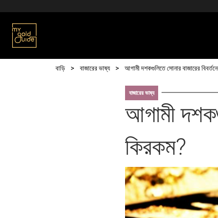
Skip to main content
Breadcrumb
বাড়ি
বাজারের ভাষ্য
আগামী দশকগুলিতে সোনার বাজারের বিবর্তন
বাজারের ভাষ্য
আগামী দশকগু
কিরকম?