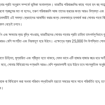
ার প্রতি অনুরাগ সম্পর্কে ভূমিকা অনাবশ্যক। ভারতীয় পরিবারগুলির কাছে গহনা হল বহু শতাব
নো প্রজন্মের মত না হলেও, তরুণ পরিবারগুলি আজ তাদের ক্রয়ের জন্য আরও বিশ্বস্ত এবং 
সায়ীই এই সমস্ত ক্রেতাদের আকর্ষিত করার জন্য কেবলমাত্র হলমার্ক করা সোনার গহনা বিক্
রমশ বেড়েই চলবে।
জন এবং ক্ষমতার ব্যয় বৃদ্ধি পাওয়ায়, ভারতীয়দের সোনার গহনার প্রতি চাহিদা তাৎপর্যপূর্ণভাবে
রও বেশি সংগঠিত এবং নিয়মানুগ হয়ে উঠবে। এক্ষেত্রে প্রায় 25,000 টন উপস্থিত সোনার প
ে চিহ্নিত, মূল্যায়িত এবং স্বীকৃত হতে থাকবে, যেমন ভাবে এটি হাজার হাজার বছর ধরে 
মতে, সোনায় বিনিয়োগের পণ্যগুলি আরও বেশি প্রভাবশালী হয়ে উঠবে তবে সাংস্কৃতিক অনুষ্
 বা বিনিয়োগ করা অথবা পরিধান পদ্ধতিগুলি হয়তো সময়ের সাথে সাথে পরিবর্তিত হবে, তবে 
বে।