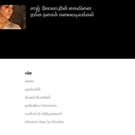
சிக்கிமின் கையால்
செய்யப்பட்ட தங்க நகை கலை
வடிவங்கள்
மற்ற
விலை
ஹால்மார்க்
நிபுணர் பேசுகிறார்
தனியுரிமை கொள்கை
பயன்பாட்டு விதிமுறைகள்
எங்களை தொடர்பு கொள்ள