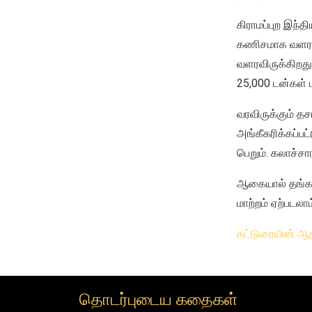
கிராமப்புற இந்த
கணிசமாக வளரவிர
வளரவிருக்கிறது
25,000 டன்கள் 
வரவிருக்கும் த
அங்கீகரிக்கப்பட்
பெறும். கலாச்ச
ஆகையால் தங்கத
மாற்றம் ஏற்படலா
கட்டுரையின் ஆத
தொடர்புடைய கதைகள்