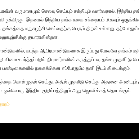
ியாவின் வருமானமும் செலவு செய்யும் சக்தியும் வளர்வதால், இந்திய 
ுக்கிறது. இதனால் இந்திய தங்க நகை சந்தையும் மிகவும் ஒருங்கி
. தங்கத்தை மறுசுழற்சி செய்வதற்கு பெரும் திறன் உள்ளது. தற்போதுள
மறுசுழற்சிக்கு தயாராகின்றன.
சாண்டுகளில், கடந்த ஆயிரமாண்டுகளாக இருப்பது போலவே தங்கம் மதிப்
டு விலை உயர்த்தப்படும். நிபுணர்களின் கருத்துப்படி, தங்க முதலீட்டு 
ார பண்டிகைகளில் நகைக்கென எப்போதுமே தனி இடம் கிடைக்கும்.
்தை கொள்முதல் செய்து, அதில் முதலீடு செய்து அதனை அணியும் ம
ம். ஒவ்வொரு இந்திய குடும்பத்திலும் அது ஜொலிக்கத் தொடங்கும்.
ாரம்