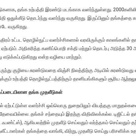
களாக, தங்க உற்பத்தி இரண்டு மடங்காக வளர்ந்துள்ளது. 2000களிலிர
ி ஒதுக்கீடு தொடர்ந்து வளர்ந்து வருகிறது. இருப்பினும் தங்கத்தை கண
டே வருகிறது.
ிரம் உட்பட தொழில்நுட்ப வளர்ச்சிகளால் வரவிருக்கும் காலங்களில் த
் ஏற்படும். அதிகரித்த கணிப்பொறி சக்தி மற்றும் தொடர்பு அடுத்த 30
து எடுக்கப்படுகிறது என்ற வழியை மாற்றும்.
ுந்து குழியை சுரண்டுவதை விஞ்சி நிலத்திற்கு அடியில் சுரண்டுவது ஏற்
க்கும் உற்பத்தி தொழில்நுட்பத்திற்கும் தானியங்கிகளும் சூரிய ஆற்றலும
ிப்படையிலான தங்க முதலீடுகள்
ில் ஏற்பட்டுள்ள வளர்ச்சி ஒவ்வொரு துறையிலும் வியத்தகு மாறுதல்க
ேவையில்லை. தங்கச் சந்தையும் இதற்கு விதிவிலக்கல்ல. டிஜிட்டல் தங
ட் ஃபண்ட்ஸ்), ஆகியவற்றில் முதலீடு செய்வதும் வர்த்தகம் செய்வதும்
லீட்டாளர்கள் தங்கத்தை வாங்கி, விற்று, முதலீடு செய்து பரிசளிக்க