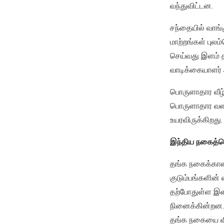
வந்துவிட்டன.
சந்தையில் வாங்
மாற்றங்கள் புல
செய்வது இளம் த
வாடிக்கையாளர் 
பொருளாதார வீழ்ச
பொருளாதார வளர்
உயரவிருக்கிறது.
இந்திய நகைத்தொ
தங்க நகைக்கான
குடும்பங்களின
தற்போதுள்ள இளம
நினைக்கின்றன. 
தங்க நகையை விற