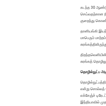
கடந்த 30 ஆண்டு
செய்வதற்கான நித
குறைந்து கொண்
தானியங்கி இயந்த
மாபெரும் மாற்றம
சுரங்கத்திலிருந்
திறந்தவெளியிலிர
சுரங்கத் தொழிலு
தொழில்நுட்ப அட
தொழில்நுட்பத்த
என்று சொல்லத் த
எக்சேஞ்ச் டிரேட
இந்தியாவில் முத