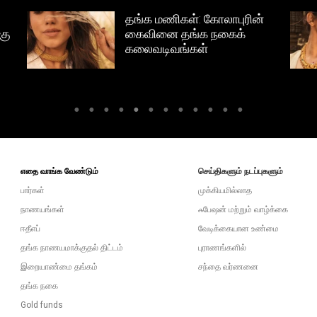
ாபுரின்
சாஜ்: கோலாபுரின் கைவினை
ைக்
தங்க நகைக் கலைவடிவங்கள்
எதை வாங்க வேண்டும்
செய்திகளும் நடப்புகளும்
பார்கள்
முக்கியமில்லாத
நாணயங்கள்
ஃபேஷன் மற்றும் வாழ்க்கை
ஈதீஎப்
வேடிக்கையான உண்மை
தங்க நாணயமாக்குதல் திட்டம்
புராணங்களில்
இறையாண்மை தங்கம்
சந்தை வர்ணனை
தங்க நகை
Gold funds