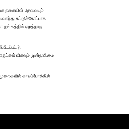
தங்க நகையின் தேவையும்
ணைந்து கட்டுக்கோப்பாக
்ள தங்கத்தில் ஏறத்தாழ
பிடப்பட்டு,
பொருட்கள் மிகவும் முன்னுரிமை
ுறைகளில் காலப்போக்கில்