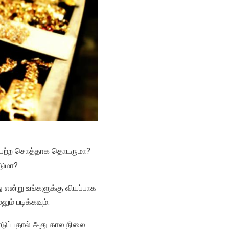
ிப்பற்ற சொத்தாக தொடருமா?
டுமா?
என்று உங்களுக்கு வியப்பாக
ம் படிக்கவும்.
ி எடுப்பதால் அது கால நிலை