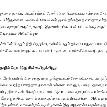
குவதை தாண்டி பரிமாற்றங்கள் போன்ற வெளிப்படையான வர்த்தக அலக
ம்பெயர்ந்துள்ளன. மொபைல் செயலிகள் மூலம் தங்கத்தை எளிதாக வர்த்
லைமுறையினருக்கு உதவும். இதனால் தங்க பயன்பாட்டாளர்களுக்கும் 
அடித்தளம் அதிகரிக்கும்.
்சியின் போதும் நிதி நெருக்கடிகளின்போதும் தங்கம் பாதுகாப்பான விர
ச்சி காரணங்களுக்காகவும் ஸ்திரத்தன்மை வளர்ச்சிக்காகவும் தங்கத
ழில் தொடர்ந்து மின்னவிருக்கிறது
 இந்தியாவின் ஆசைக்கு எந்த முன்னுரையும் தேவையில்லை. பல நூ
் விலை உயர்ந்த சொத்தாக நகைகள் உள்ளன. எனினும், பழைய தலைமு
் குடும்பங்கள் மிகவும் நம்பகமான ஆதாரமுள்ள முறையில் வாங்கவேண
இந்த நுகர்வோர்களைக் கவர்வதற்காக நகை வியாபாரிகள் அதிக ஹால்மா
்கிறார்கள். வரவிருக்கும் ஆண்டுகளில் இது அதிகரிக்கவிருக்கிறது.