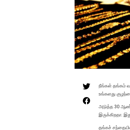
நீங்கள் தங்கம்
உங்களது குழந்த
அடுத்த 30 ஆண்ட
இருக்கிறதா. இது
தங்கச் சந்தையின