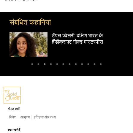
संबंधित कहानियां
टेंपल ज्वेलरी: दक्षिण भारत के
हैंडीक्राफ्ट गोल्ड मास्टरपीस
गोल्ड क्यों
निवेश
आभूषण
इतिहास और तथ्य
क्या खरीदें