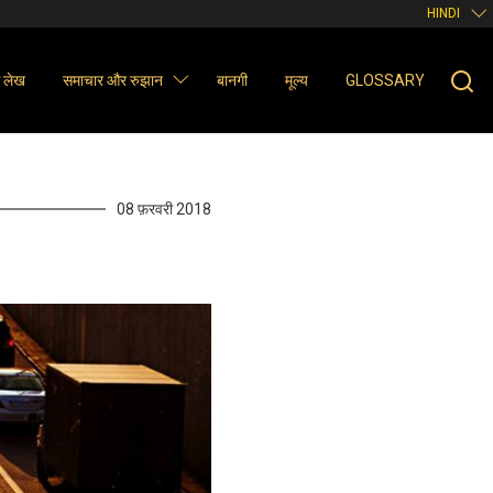
HINDI
ञ लेख
समाचार और रुझान
बानगी
मूल्य
GLOSSARY
08 फ़रवरी 2018