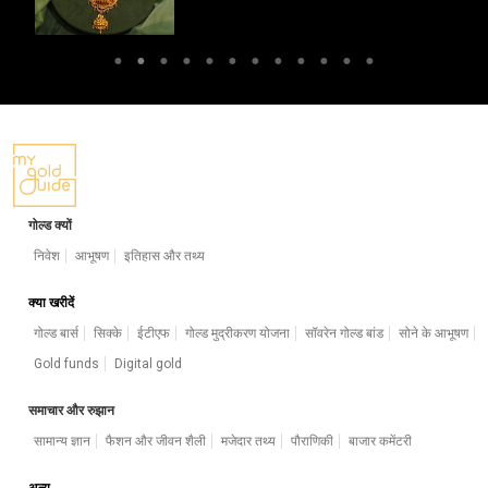
गोल्ड क्यों
निवेश
आभूषण
इतिहास और तथ्य
क्या खरीदें
गोल्ड बार्स
सिक्के
ईटीएफ
गोल्ड मुद्रीकरण योजना
सॉवरेन गोल्ड बांड
सोने के आभूषण
Gold funds
Digital gold
समाचार और रुझान
सामान्य ज्ञान
फैशन और जीवन शैली
मजेदार तथ्य
पौराणिकी
बाजार कमेंटरी