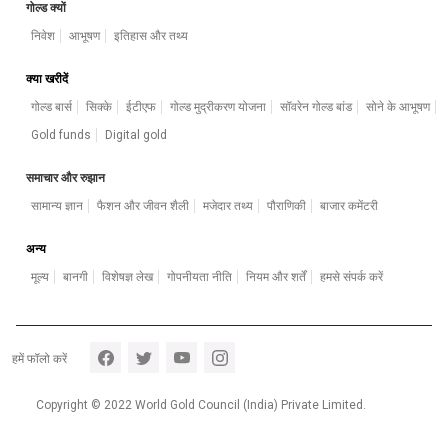
गोल्ड क्यों
निवेश
आभूषण
इतिहास और तथ्य
क्या खरीदें
गोल्ड बार्स
सिक्के
ईटीएफ
गोल्ड मुद्रीकरण योजना
सॉवरेन गोल्ड बांड
सोने के आभूषण
Gold funds
Digital gold
समाचार और रुझान
सामान्य ज्ञान
फैशन और जीवन शैली
मजेदार तथ्य
पौराणिकी
बाजार कमेंटरी
अन्य
मूल्य
बानगी
विशेषज्ञ लेख
गोपनीयता नीति
नियम और शर्तें
हमसे संपर्क करें
Footer section 5
हमें फॉलो करें
Copyright © 2022 World Gold Council (India) Private Limited.