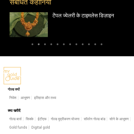
संबंधित कहानियां
 के टाइमलेस डिज़ाइन
टेंपल ज्वेलरी: दक्षिण भार
हैंडीक्राफ्ट गोल्ड मास्ट
गोल्ड क्यों
निवेश
आभूषण
इतिहास और तथ्य
क्या खरीदें
गोल्ड बार्स
सिक्के
ईटीएफ
गोल्ड मुद्रीकरण योजना
सॉवरेन गोल्ड बांड
सोने के आभूषण
Gold funds
Digital gold