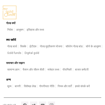
गोल्ड क्यों
निवेश
आभूषण
इतिहास और तथ्य
क्या खरीदें
गोल्ड बार्स
सिक्के
ईटीएफ
गोल्ड मुद्रीकरण योजना
सॉवरेन गोल्ड बांड
सोने के आभूषण
Gold funds
Digital gold
समाचार और रुझान
सामान्य ज्ञान
फैशन और जीवन शैली
मजेदार तथ्य
पौराणिकी
बाजार कमेंटरी
अन्य
मूल्य
बानगी
विशेषज्ञ लेख
गोपनीयता नीति
नियम और शर्तें
हमसे संपर्क करें
Footer section 5