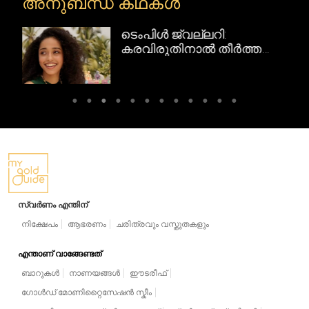
അനുബന്ധ കഥകൾ
ടെംപിൾ ജ്വല്ലറി:
റി
കരവിരുതിനാൽ തീർത്ത
ദക്ഷിണേന്ത്യൻ
സ്വർണവിസ്മയങ്ങൾ
സ്വർണം എന്തിന്
നിക്ഷേപം
ആഭരണം
ചരിത്രവും വസ്തുതകളും
എന്താണ് വാങ്ങേണ്ടത്
ബാറുകൾ
നാണയങ്ങൾ
ഈടരീഫ്
ഗോൾഡ് മോണിറ്റൈസേഷൻ സ്കീം