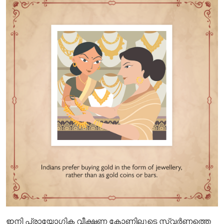
ഇനി പ്രായോഗിക വീക്ഷണ കോണിലൂടെ സ്വർണത്തെ