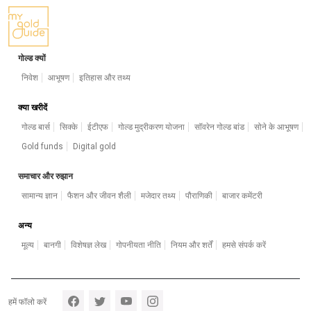
गोल्ड क्यों
निवेश
आभूषण
इतिहास और तथ्य
क्या खरीदें
गोल्ड बार्स
सिक्के
ईटीएफ
गोल्ड मुद्रीकरण योजना
सॉवरेन गोल्ड बांड
सोने के आभूषण
Gold funds
Digital gold
समाचार और रुझान
सामान्य ज्ञान
फैशन और जीवन शैली
मजेदार तथ्य
पौराणिकी
बाजार कमेंटरी
अन्य
मूल्य
बानगी
विशेषज्ञ लेख
गोपनीयता नीति
नियम और शर्तें
हमसे संपर्क करें
Footer section 5
हमें फॉलो करें