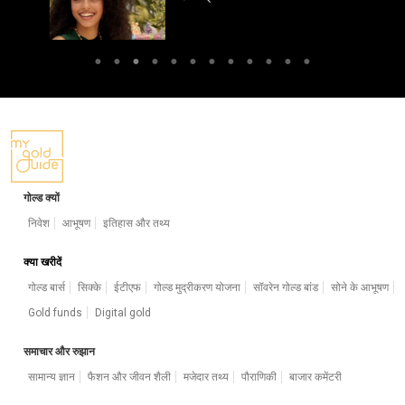
गोल्ड क्यों
निवेश
आभूषण
इतिहास और तथ्य
क्या खरीदें
गोल्ड बार्स
सिक्के
ईटीएफ
गोल्ड मुद्रीकरण योजना
सॉवरेन गोल्ड बांड
सोने के आभूषण
Gold funds
Digital gold
समाचार और रुझान
सामान्य ज्ञान
फैशन और जीवन शैली
मजेदार तथ्य
पौराणिकी
बाजार कमेंटरी