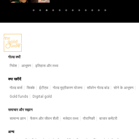
गोल्ड क्यों
निवेश
आभूषण
इतिहास और तथ्य
क्या खरीदें
गोल्ड बार्स
सिक्के
ईटीएफ
गोल्ड मुद्रीकरण योजना
सॉवरेन गोल्ड बांड
सोने के आभूषण
Gold funds
Digital gold
समाचार और रुझान
सामान्य ज्ञान
फैशन और जीवन शैली
मजेदार तथ्य
पौराणिकी
बाजार कमेंटरी
अन्य