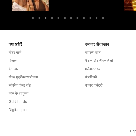
क्या खरीदें
समाचार और रुझान
गोल्ड बार्स
सामान्य ज्ञान
सिक्के
फैशन और जीवन शैली
ईटीएफ
मजेदार तथ्य
गोल्ड मुद्रीकरण योजना
पौराणिकी
सॉवरेन गोल्ड बांड
बाजार कमेंटरी
सोने के आभूषण
Gold funds
Digital gold
Cop