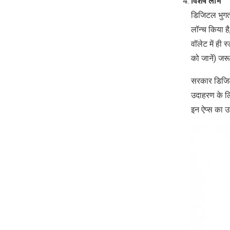
विशेष लाभ
डिजिटल भुगत
लॉन्च किया ह
वॉलेट में ही
को जानें) जर
सरकार डिजिटल 
उदाहरण के लि
इन ऐप्‍स का उ