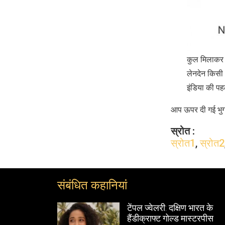
कुल मिलाकर 
लेनदेन किसी 
इंडिया की पह
आप ऊपर दी गई भुगत
स्रोत :
स्रोत1
,
स्रोत2
संबंधित कहानियां
ाइमलेस डिज़ाइन
टेंपल ज्वेलरी: दक्षिण भारत के
हैंडीक्राफ्ट गोल्ड मास्टरपीस