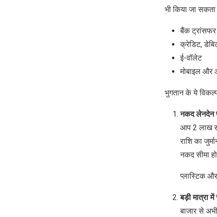
भी किया जा सकता ह
बैंक ट्रांसफर
क्रेडिट, डेबि
ई-वॉलेट
मोबाइल और ऑ
भुगतान के ये विकल्प
नकद लेनदेन प
आप 2 लाख रु
राशि का जुर्
नकद सीमा होत
प्लास्टिक और
बड़ी मात्रा म
बाजार से अभ