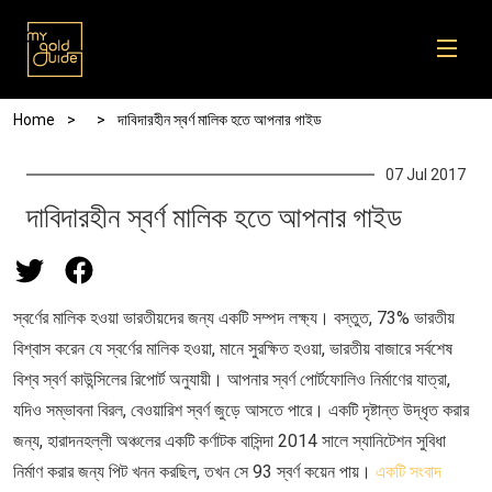
Skip to main content
Breadcrumb
Home
দাবিদারহীন স্বর্ণ মালিক হতে আপনার গাইড
07 Jul 2017
দাবিদারহীন স্বর্ণ মালিক হতে আপনার গাইড
স্বর্ণের মালিক হওয়া ভারতীয়দের জন্য একটি সম্পদ লক্ষ্য। বস্তুত, 73% ভারতীয়
বিশ্বাস করেন যে স্বর্ণের মালিক হওয়া, মানে সুরক্ষিত হওয়া, ভারতীয় বাজারে সর্বশেষ
বিশ্ব স্বর্ণ কাউন্সিলের রিপোর্ট অনুযায়ী। আপনার স্বর্ণ পোর্টফোলিও নির্মাণের যাত্রা,
যদিও সম্ভাবনা বিরল, বেওয়ারিশ স্বর্ণ জুড়ে আসতে পারে। একটি দৃষ্টান্ত উদ্ধৃত করার
জন্য, হারাদনহল্লী অঞ্চলের একটি কর্ণাটক বাসিন্দা 2014 সালে স্যানিটেশন সুবিধা
নির্মাণ করার জন্য পিট খনন করছিল, তখন সে 93 স্বর্ণ কয়েন পায়।
একটি সংবাদ