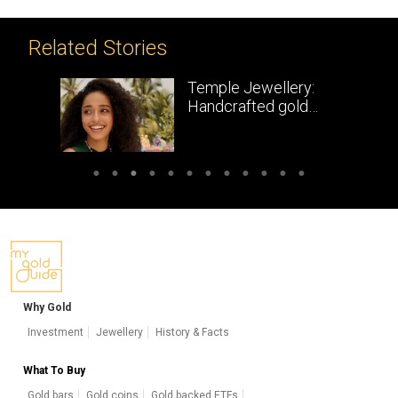
Related Stories
Temple Jewellery:
Handcrafted gold
masterpieces of South India
Why Gold
Investment
Jewellery
History & Facts
What To Buy
Gold bars
Gold coins
Gold backed ETFs