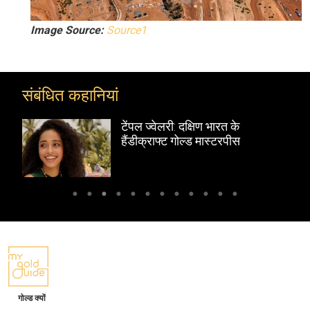
Image Source:
Source1
संबंधित कहानियां
टेंपल ज्वेलरी: दक्षिण भारत के
हैंडीक्राफ्ट गोल्ड मास्टरपीस
गोल्ड क्यों