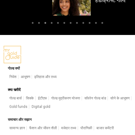
हैंडीक्राफ्ट गोल्ड मास्टरपीस
गोल्ड क्यों
निवेश
आभूषण
इतिहास और तथ्य
क्या खरीदें
गोल्ड बार्स
सिक्के
ईटीएफ
गोल्ड मुद्रीकरण योजना
सॉवरेन गोल्ड बांड
सोने के आभूषण
Gold funds
Digital gold
समाचार और रुझान
सामान्य ज्ञान
फैशन और जीवन शैली
मजेदार तथ्य
पौराणिकी
बाजार कमेंटरी