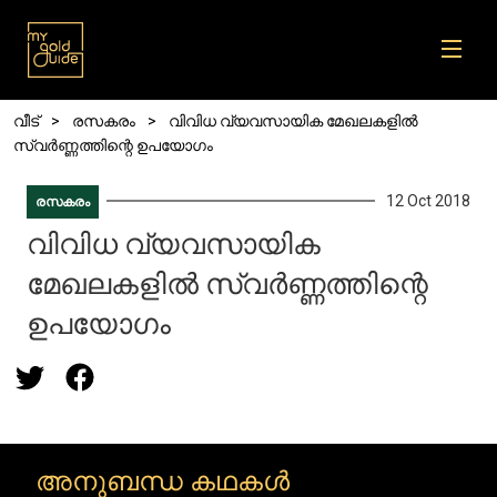
Skip to main content
Breadcrumb
വീട്
രസകരം
വിവിധ വ്യവസായിക മേഖലകളിൽ
സ്വർണ്ണത്തിന്റെ ഉപയോഗം
12 Oct 2018
രസകരം
വിവിധ വ്യവസായിക
മേഖലകളിൽ സ്വർണ്ണത്തിന്റെ
ഉപയോഗം
അനുബന്ധ കഥകൾ