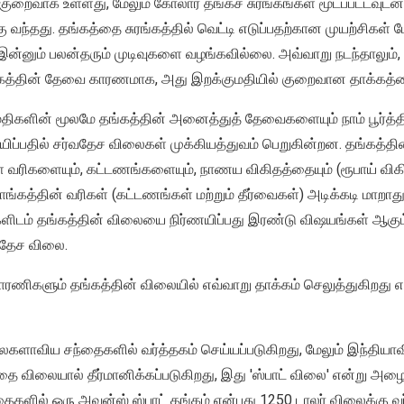
 குறைவாக உள்ளது, மேலும் கோலார் தங்கச் சுரங்கங்கள் மூடப்பட்டவு
க்கு வந்தது. தங்கத்தை சுரங்கத்தில் வெட்டி எடுப்பதற்கான முயற்சிகள
 இன்னும் பலன்தரும் முடிவுகளை வழங்கவில்லை. அவ்வாறு நடந்தாலும்
்தின் தேவை காரணமாக, அது இறக்குமதியில் குறைவான தாக்கத்தைய
ிகளின் மூலமே தங்கத்தின் அனைத்துத் தேவைகளையும் நாம் பூர்த்தி
ப்பதில் சர்வதேச விலைகள் முக்கியத்துவம் பெறுகின்றன. தங்கத்தி
 வரிகளையும், கட்டணங்களையும், நாணய விகிதத்தையும் (ரூபாய் விகிதம
ாங்கத்தின் வரிகள் (கட்டணங்கள் மற்றும் தீர்வைகள்) அடிக்கடி மாறா
ிடம் தங்கத்தின் விலையை நிர்ணயிப்பது இரண்டு விஷயங்கள் ஆகும்: 
வதேச விலை.
ரணிகளும் தங்கத்தின் விலையில் எவ்வாறு தாக்கம் செலுத்துகிறது எ
லகளாவிய சந்தைகளில் வர்த்தகம் செய்யப்படுகிறது, மேலும் இந்தியாவி
ை விலையால் தீர்மானிக்கப்படுகிறது, இது 'ஸ்பாட் விலை' என்று அழ
களில் ஒரு அவுன்ஸ் ஸ்பாட் தங்கம் என்பது 1250 டாலர் விலைக்கு வர்