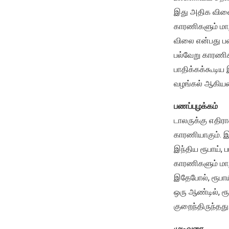
இது அதிக விலைய
காரணிகளும் மாறா
விலை என்பது பண
பல்வேறு காரணிக
பாதிக்கக்கூடிய
வழங்கல் ஆகியவை
பணப்புழக்கம்
டாலருக்கு எதிர
காரணியாகும். இ
இந்திய ரூபாய், 
காரணிகளும் மாற
இதேபோல், ரூபாய
ஒரு ஆண்டில், ர
குறைந்திருந்தது
முடிவுரை