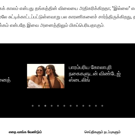
் காலம் என்பது தங்கத்தின் விலையை அதிகரிக்கிறதா; "இல்லை" என்
ே சுட்டிக்காட்டப்பட்டுள்ளவாறு பல காரணிகளைச் சார்ந்திருக்கிறது,
கம் என்பதே இவை அனைத்திலும் மிகப்பெரியதாகும்.
பாரம்பரிய கோலாபுரி
நகைகளுடன் விண்டேஜ்
ஸ்டைலிங்
எதை வாங்க வேண்டும்
செய்திகளும் நடப்புகளும்