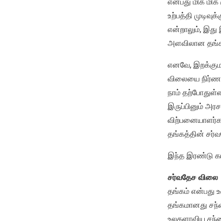
என்பது மிக மிக
உற்பத்தி முடிவு
என்றாலும், இது
அளவிலான தங்கத
எனவே, இறக்குமத
விலையை நிர்ணயி
நாம் தற்போதுள்ள
இருப்பினும் அரச
விற்பனையாளர்கள
தங்கத்தின் சர்
இந்த இரண்டு கா
சர்வதேச விலை
தங்கம் என்பது உ
தங்கமானது சந்த
உலகளாவிய சந்தை