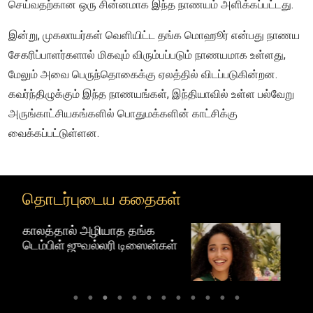
செய்வதற்கான ஒரு சின்னமாக இந்த நாணயம் அளிக்கப்பட்டது.
இன்று, முகலாயர்கள் வெளியிட்ட தங்க மொஹூர் என்பது நாணய
சேகரிப்பாளர்களால் மிகவும் விரும்பப்படும் நாணயமாக உள்ளது,
மேலும் அவை பெருந்தொகைக்கு ஏலத்தில் விடப்படுகின்றன.
கவர்ந்திழுக்கும் இந்த நாணயங்கள், இந்தியாவில் உள்ள பல்வேறு
அருங்காட்சியகங்களில் பொதுமக்களின் காட்சிக்கு
வைக்கப்பட்டுள்ளன.
தொடர்புடைய கதைகள்
தங்க
டெம்பிள் ஜூவல்லரி:
ிஸைன்கள்
தென்னிந்தியாவின் தலைசிறந
கைவினைத் தங்க நகைகள்