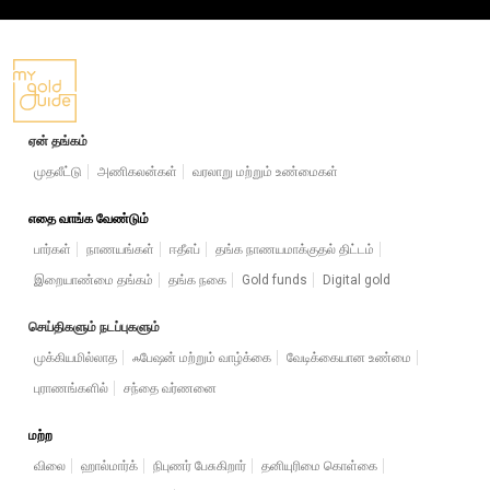
ஏன் தங்கம்
முதலீட்டு
அணிகலன்கள்
வரலாறு மற்றும் உண்மைகள்
எதை வாங்க வேண்டும்
பார்கள்
நாணயங்கள்
ஈதீஎப்
தங்க நாணயமாக்குதல் திட்டம்
இறையாண்மை தங்கம்
தங்க நகை
Gold funds
Digital gold
செய்திகளும் நடப்புகளும்
முக்கியமில்லாத
ஃபேஷன் மற்றும் வாழ்க்கை
வேடிக்கையான உண்மை
புராணங்களில்
சந்தை வர்ணனை
மற்ற
விலை
ஹால்மார்க்
நிபுணர் பேசுகிறார்
தனியுரிமை கொள்கை