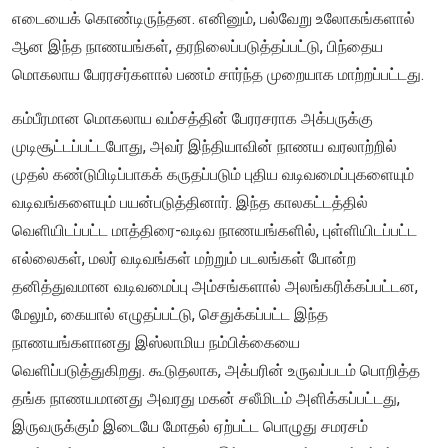
எடையைக் கொண்டிருந்தன. எனினும், பல்வேறு உலோகங்களால்
ஆன இந்த நாணயங்கள், தரநிலைப்படுத்தப்பட்டு, பிந்தைய
மொகலாய பேரரசர்களால் பணம் சார்ந்த முறையாக மாற்றப்பட்டது.
கம்பீரமான மொகலாய வம்சத்தின் பேரரசராக அக்பருக்கு
முடிசூட்டப்பட்டபோது, அவர் இந்தியாவின் நாணய வரலாற்றில்
முதல் கண்டுபிடிப்பாகக் கருதப்படும் புதிய வடிவமைப்புகளையும்
வடிவங்களையும் பயன்படுத்தினார். இந்த காலகட்டத்தில்
வெளியிடப்பட்ட மாத்திரை-வடிவ நாணயங்களில், புள்ளியிடப்பட்ட
எல்லைகள், மலர் வடிவங்கள் மற்றும் படலங்கள் போன்ற
தனித்துவமான வடிவமைப்பு அம்சங்களால் அலங்கரிக்கப்பட்டன,
மேலும், கையால் எழுதப்பட்டு, செதுக்கப்பட்ட இந்த
நாணயங்களானது இஸ்லாமிய நம்பிக்கையை
வெளிப்படுத்துகிறது. கூடுதலாக, அக்பரின் உருவப்படம் பொறித்த
தங்க நாணயமானது அவரது மகன் சலீமிடம் அளிக்கப்பட்டது,
இருவருக்கும் இடையே மோதல் ஏற்பட்ட பொழுது சமரசம்