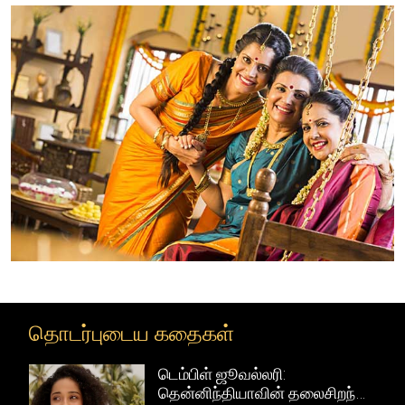
தொடர்புடைய கதைகள்
பாரம்பரிய கோலாபுரி
லைசிறந்த
நகைகளுடன் விண்டேஜ்