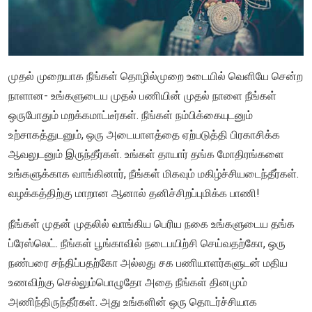
முதல் முறையாக நீங்கள் தொழில்முறை உடையில் வெளியே சென்ற
நாளான- உங்களுடைய முதல் பணியின் முதல் நாளை நீங்கள்
ஒருபோதும் மறக்கமாட்டீர்கள். நீங்கள் நம்பிக்கையுடனும்
உற்சாகத்துடனும், ஒரு அடையாளத்தை ஏற்படுத்தி பிரகாசிக்க
ஆவலுடனும் இருந்தீர்கள். உங்கள் தாயார் தங்க மோதிரங்களை
உங்களுக்காக வாங்கினார், நீங்கள் மிகவும் மகிழ்ச்சியடைந்தீர்கள்.
வழக்கத்திற்கு மாறான ஆனால் தனிச்சிறப்புமிக்க பாணி!
நீங்கள் முதன் முதலில் வாங்கிய பெரிய நகை உங்களுடைய தங்க
ப்ரேஸ்லெட். நீங்கள் பூங்காவில் நடைபயிற்சி செய்வதற்கோ, ஒரு
நண்பரை சந்திப்பதற்கோ அல்லது சக பணியாளர்களுடன் மதிய
உணவிற்கு செல்லும்பொழுதோ அதை நீங்கள் தினமும்
அணிந்திருந்தீர்கள். அது உங்களின் ஒரு தொடர்ச்சியாக