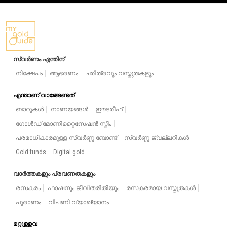
സ്വർണം എന്തിന്
നിക്ഷേപം
ആഭരണം
ചരിത്രവും വസ്തുതകളും
എന്താണ് വാങ്ങേണ്ടത്
ബാറുകൾ
നാണയങ്ങൾ
ഈടരീഫ്
ഗോൾഡ് മോണിറ്റൈസേഷൻ സ്കീം
പരമാധികാരമുള്ള സ്വർണ്ണ ബോണ്ട്
സ്വർണ്ണ ജ്വല്ലറികൾ
Gold funds
Digital gold
വാർത്തകളും പ്രവണതകളും
രസകരം
ഫാഷനും ജീവിതരീതിയും
രസകരമായ വസ്തുതകൾ
പുരാണം
വിപണി വ്യാഖ്യാനം
മറ്റുള്ളവ