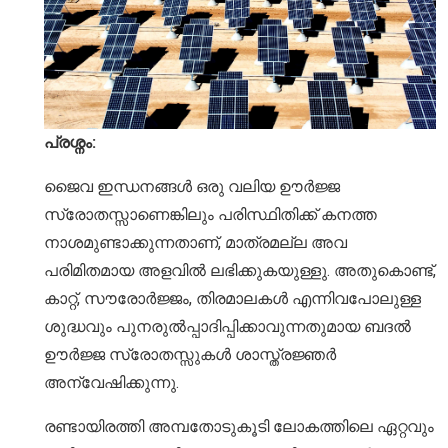
പ്രശ്നം:
ജൈവ ഇന്ധനങ്ങൾ ഒരു വലിയ ഊർജ്ജ
സ്രോതസ്സാണെങ്കിലും പരിസ്ഥിതിക്ക് കനത്ത
നാശമുണ്ടാക്കുന്നതാണ്, മാത്രമല്ല അവ
പരിമിതമായ അളവിൽ ലഭിക്കുകയുള്ളു. അതുകൊണ്ട്,
കാറ്റ്, സൗരോർജ്ജം, തിരമാലകൾ എന്നിവപോലുള്ള
ശുദ്ധവും പുനരുൽപ്പാദിപ്പിക്കാവുന്നതുമായ ബദൽ
ഊർജ്ജ സ്രോതസ്സുകൾ ശാസ്ത്രജ്ഞർ
അന്വേഷിക്കുന്നു.
രണ്ടായിരത്തി അമ്പതോടുകൂടി ലോകത്തിലെ ഏറ്റവും