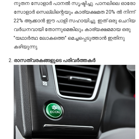
നൂതന സോളാർ പാനൽ സൃഷ്ടിച്ചു. പാനലിലെ ഓരോ
സോളാർ സെല്ലിന്റെയും കാര്യക്ഷമത 20% ൽ നിന്ന്
22% ആക്കാൻ ഈ പാളി സഹായിച്ചു. ഇത് ഒരു ചെറിയ
വർധനവായി തോന്നുമെങ്കിലും കാര്യക്ഷമമായ ഒരു
"യഥാർത്ഥ ലോകത്തെ" മെച്ചപ്പെടുത്താൻ ഇതിനു
കഴിയുന്നു.
രാസത്വരകങ്ങളുടെ പരിവർത്തകർ