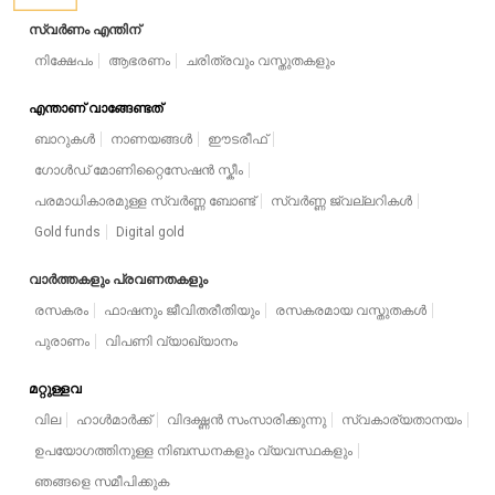
സ്വർണം എന്തിന്
നിക്ഷേപം
ആഭരണം
ചരിത്രവും വസ്തുതകളും
എന്താണ് വാങ്ങേണ്ടത്
ബാറുകൾ
നാണയങ്ങൾ
ഈടരീഫ്
ഗോൾഡ് മോണിറ്റൈസേഷൻ സ്കീം
പരമാധികാരമുള്ള സ്വർണ്ണ ബോണ്ട്
സ്വർണ്ണ ജ്വല്ലറികൾ
Gold funds
Digital gold
വാർത്തകളും പ്രവണതകളും
രസകരം
ഫാഷനും ജീവിതരീതിയും
രസകരമായ വസ്തുതകൾ
പുരാണം
വിപണി വ്യാഖ്യാനം
മറ്റുള്ളവ
വില
ഹാൾമാർക്ക്
വിദഗ്ദ്ധൻ സംസാരിക്കുന്നു
സ്വകാര്യതാനയം
ഉപയോഗത്തിനുള്ള നിബന്ധനകളും വ്യവസ്ഥകളും
ഞങ്ങളെ സമീപിക്കുക