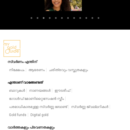
ദക്ഷിണേന്ത്യൻ
സ്വർണവിസ്മയങ്ങൾ
സ്വർണം എന്തിന്
നിക്ഷേപം
ആഭരണം
ചരിത്രവും വസ്തുതകളും
എന്താണ് വാങ്ങേണ്ടത്
ബാറുകൾ
നാണയങ്ങൾ
ഈടരീഫ്
ഗോൾഡ് മോണിറ്റൈസേഷൻ സ്കീം
പരമാധികാരമുള്ള സ്വർണ്ണ ബോണ്ട്
സ്വർണ്ണ ജ്വല്ലറികൾ
Gold funds
Digital gold
വാർത്തകളും പ്രവണതകളും