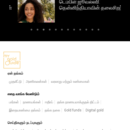
டெம்பிள் ஜூவல்லரி:
ள்
தென்னிந்தியாவின் தலைசிறந்த
கைவினைத் தங்க நகைகள்
ஏன் தங்கம்
முதலீட்டு
அணிகலன்கள்
வரலாறு மற்றும் உண்மைகள்
எதை வாங்க வேண்டும்
பார்கள்
நாணயங்கள்
ஈதீஎப்
தங்க நாணயமாக்குதல் திட்டம்
இறையாண்மை தங்கம்
தங்க நகை
Gold funds
Digital gold
செய்திகளும் நடப்புகளும்