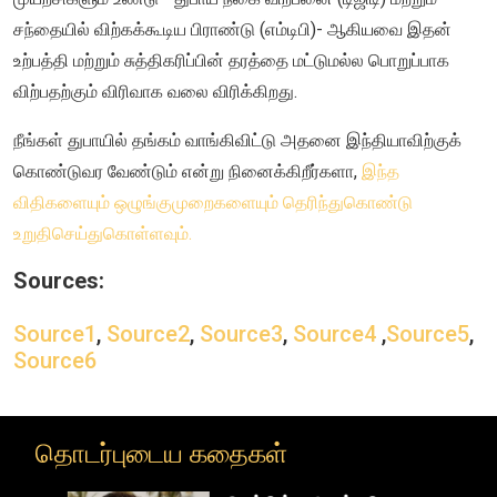
சந்தையில் விற்கக்கூடிய பிராண்டு (எம்டிபி)- ஆகியவை இதன்
உற்பத்தி மற்றும் சுத்திகரிப்பின் தரத்தை மட்டுமல்ல பொறுப்பாக
விற்பதற்கும் விரிவாக வலை விரிக்கிறது.
நீங்கள் துபாயில் தங்கம் வாங்கிவிட்டு அதனை இந்தியாவிற்குக்
கொண்டுவர வேண்டும் என்று நினைக்கிறீர்களா,
இந்த
விதிகளையும் ஒழுங்குமுறைகளையும் தெரிந்துகொண்டு
உறுதிசெய்துகொள்ளவும்.
Sources:
Source1
,
Source2
,
Source3
,
Source4
,
Source5
,
Source6
தொடர்புடைய கதைகள்