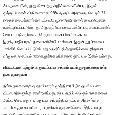
சோதனையிலிருந்து கிடைத்த அறிக்கைகளின்படி, இதன்
ஒத்துப்போதல் விகிதமானது 98% ஆகும். அதாவது, வெறும் 2%
நகைக்கடைக்காரர்கள் மட்டுமே முறைகேடுகளில் ஈடுபடுவதாக
கண்டறியப்பட்டுள்ளது. அதுவும் வேண்டுமென்றே பல சமயங்களில்
செய்யப்படுவதில்லை. பெரும்பாலான பிரச்சினைகள்
இறக்குமதியாகும் நகைகளிலேயே உள்ளன. இதன் தூய்மையை
பாக்கிங் செய்யப்படும்போது உறுதிப்படுத்துவதில்லை. இதனை
ஏற்றுமதி செய்யும் நாடுகளுக்கே உரித்தான தூய்மை இதில் உள்ளது.
நியாயமான மற்றும் பாதுகாப்பான தங்கம் வாங்குதலுக்கான மற்ற
நடைமுறைகள்
தங்க நகைகளுக்கு ஹால்மார்க் முத்திரையிடுவது, சில்லரை
வியாபாரிகளுக்கு சான்றளிப்பது, சந்தையில் விற்கும் நகைகளை
ஆய்வு செய்வது என்பதுடன் தங்கத்தின் நம்பக அந்தஸ்தை
பராமரிக்கும் துபாயின் முயற்சிகள் முடிவதில்லை. இதில் மற்ற
முயற்சிகளும் உண்டு– துபாய் நகை விற்பனை (டிஜிடி) மற்றும்