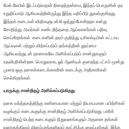
மேல் லேபிள் இடப்படுவதன் நிறைத்தன்மை, இந்தப் பொருளின் தர
உறுதிப்பாடு ஆகியவற்றிலிருந்து இந்த மதிப்பீடு துவங்குகிறது.
இந்தக் கடைகள் விதிகளுடன்iii ஒத்துப்போகிறதா என்று
சோதித்து அவர்கள் கண்டறிந்ததை ஆய்வாளர்கள் பதிவு
செய்கிறார்கள். கடைகளின் தரம் குறித்து டிசிஎல்டியின் கட்டாய
ஆய்வுகள் மற்றும் விற்கப்படும் தங்கத்தின் தூய்மை
ஆகியவற்றுடன் தானாகவே அளிக்கப்படும் சான்றுகளும்
உதவிபுரிகின்றன. பொதுவாக, ஓர் ஆண்டில் குறைந்த பட்சம் மூன்று
முறை ஒரு நகைக்கடைக்காரரின் கடைக்கு அதிகாரிகள்
செல்கிறார்கள்.
யாருக்கு சான்றிதழ் அளிக்கப்படுகிறது
நகை வர்த்தகத்திற்கு உண்மையான மற்றும் நியாயமான பயிற்சிகள்
வழங்கும் கடைகளுக்கு சான்றிதழ் அளிக்கப்படுகிறது. பாரிக்
சான்றிதழ் பெற்ற கடைகளும் நிறுவனங்களும் அதனை தங்கள்
வளாகத்திலும் விளம்பரங்களிலும் காட்சிக்கு வைப்பார்கள். இந்த