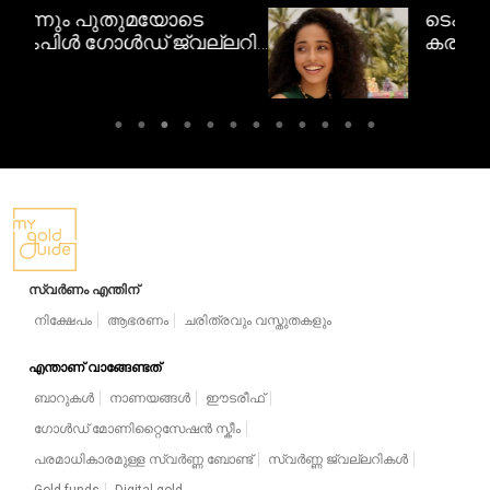
ടെംപിൾ ജ്വല്ലറി:
ലറി
കരവിരുതിനാൽ തീർത്ത
ദക്ഷിണേന്ത്യൻ
സ്വർണവിസ്മയങ്ങൾ
സ്വർണം എന്തിന്
നിക്ഷേപം
ആഭരണം
ചരിത്രവും വസ്തുതകളും
എന്താണ് വാങ്ങേണ്ടത്
ബാറുകൾ
നാണയങ്ങൾ
ഈടരീഫ്
ഗോൾഡ് മോണിറ്റൈസേഷൻ സ്കീം
പരമാധികാരമുള്ള സ്വർണ്ണ ബോണ്ട്
സ്വർണ്ണ ജ്വല്ലറികൾ