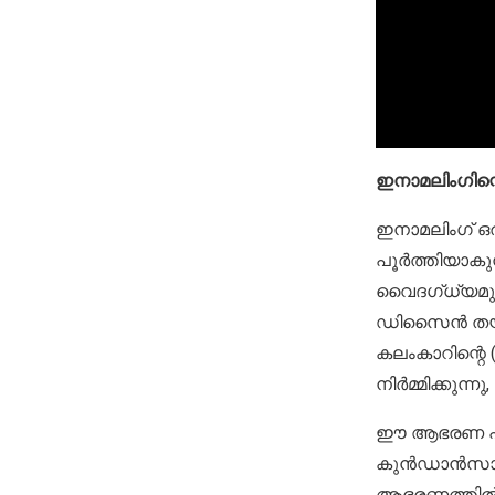
ഇനാമലിംഗിന്റ
ഇനാമലിംഗ് ഒര
പൂർത്തിയാകുന
വൈദഗ്ധ്യമുള
ഡിസൈൻ തയ്യാ
കലംകാറിന്റ
നിർമ്മിക്കുന്ന
ഈ ആഭരണ പീസ
കുൻഡാൻസാസിന്
ആഭരണത്തിൽ 