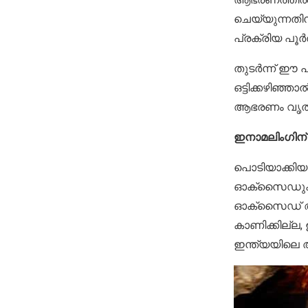
ചെയ്യുന്നതിന
പ്രക്രിയ പൂർത
തുടർന്ന് ഈ പ
ഒട്ടിക്കഴിഞ്ഞാ
ആഭരണം വൃത്തി
ഇനാമലിംഗിന് ഉ
പൊടിയാക്കിയ 
ഓക്സൈഡുകൾ ഉപ
ഓക്സൈഡ് ആണ
കാണിക്കില്ല, 
ഇന്ത്യയിലെ അ