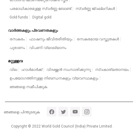
ഗോൾഡ് മോണിറ്റൈസേഷൻ സ്കീം
പരമാധികാരമുള്ള സ്വർണ്ണ ബോണ്ട്
സ്വർണ്ണ ജ്വല്ലറികൾ
Gold funds
Digital gold
വാർത്തകളും പ്രവണതകളും
രസകരം
ഫാഷനും ജീവിതരീതിയും
രസകരമായ വസ്തുതകൾ
പുരാണം
വിപണി വ്യാഖ്യാനം
മറ്റുള്ളവ
വില
ഹാൾമാർക്ക്
വിദഗ്ദ്ധൻ സംസാരിക്കുന്നു
സ്വകാര്യതാനയം
ഉപയോഗത്തിനുള്ള നിബന്ധനകളും വ്യവസ്ഥകളും
ഞങ്ങളെ സമീപിക്കുക
Footer section 5
ഞങ്ങളെ പിന്തുടരുക
Copyright © 2022 World Gold Council (India) Private Limited.