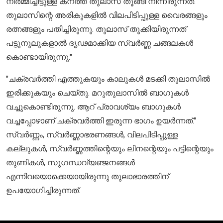
നിർമ്മിച്ചിട്ടുള്ള കനത്ത തുലാസ് തൂങ്ങി നിന്നിരുന്നത്.
തുലാസിന്റെ അരികുകളിൽ വിലപിടിപ്പുള്ള വൈരങ്ങളും
രത്നങ്ങളും പതിച്ചിരുന്നു. തുലാസ് തൂക്കിയിരുന്നത്
പട്ടുനൂലുകളാൽ ദൃഢമാക്കിയ സ്വർണ്ണ ചങ്ങലകൾ
കൊണ്ടായിരുന്നു."
"ചക്രവർത്തി എത്തുകയും കാലുകൾ മടക്കി തുലാസിൽ
ഇരിക്കുകയും ചെയ്തു. മറുതുലാസിൽ ബാഗുകൾ
വച്ചുകൊണ്ടിരുന്നു. ആറ് പ്രാവശ്യം ബാഗുകൾ
വച്ചപ്പോഴാണ് ചക്രവർത്തി ഇരുന്ന ഭാഗം ഉയർന്നത്."
സ്വർണ്ണം, സ്വർണ്ണാഭരണങ്ങൾ, വിലപിടിപ്പുള്ള
കല്ലുകൾ, സ്വർണ്ണത്തിന്റെയും ലിനന്റെയും പട്ടിന്റെയും
തുണികൾ, സുഗന്ധവ്യഞ്ജനങ്ങൾ
എന്നിവയൊക്കെയായിരുന്നു തുലാഭാരത്തിന്
ഉപയോഗിച്ചിരുന്നത്.