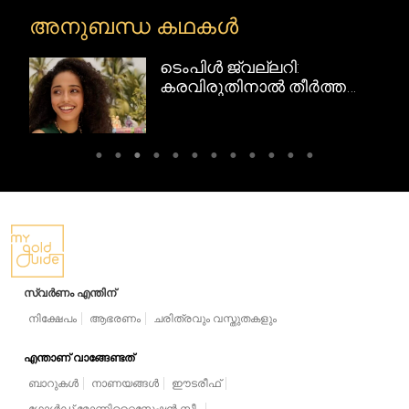
അനുബന്ധ കഥകൾ
ടെംപിൾ ജ്വല്ലറി:
റി
കരവിരുതിനാൽ തീർത്ത
ദക്ഷിണേന്ത്യൻ
സ്വർണവിസ്മയങ്ങൾ
സ്വർണം എന്തിന്
നിക്ഷേപം
ആഭരണം
ചരിത്രവും വസ്തുതകളും
എന്താണ് വാങ്ങേണ്ടത്
ബാറുകൾ
നാണയങ്ങൾ
ഈടരീഫ്