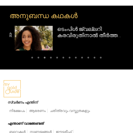
അനുബന്ധ കഥകൾ
ടെംപിൾ ജ്വല്ലറി:
റി
കരവിരുതിനാൽ തീർത്ത
ദക്ഷിണേന്ത്യൻ
സ്വർണവിസ്മയങ്ങൾ
സ്വർണം എന്തിന്
നിക്ഷേപം
ആഭരണം
ചരിത്രവും വസ്തുതകളും
എന്താണ് വാങ്ങേണ്ടത്
ബാറുകൾ
നാണയങ്ങൾ
ഈടരീഫ്