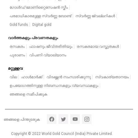
ഗോൾഡ് മോണിറ്റൈസേഷൻ സ്കീം
പരമാധികാരമുള്ള സ്വർണ്ണ ബോണ്ട്
സ്വർണ്ണ ജ്വല്ലറികൾ
Gold funds
Digital gold
വാർത്തകളും പ്രവണതകളും
രസകരം
ഫാഷനും ജീവിതരീതിയും
രസകരമായ വസ്തുതകൾ
പുരാണം
വിപണി വ്യാഖ്യാനം
മറ്റുള്ളവ
വില
ഹാൾമാർക്ക്
വിദഗ്ദ്ധൻ സംസാരിക്കുന്നു
സ്വകാര്യതാനയം
ഉപയോഗത്തിനുള്ള നിബന്ധനകളും വ്യവസ്ഥകളും
ഞങ്ങളെ സമീപിക്കുക
Footer section 5
ഞങ്ങളെ പിന്തുടരുക
Copyright © 2022 World Gold Council (India) Private Limited.