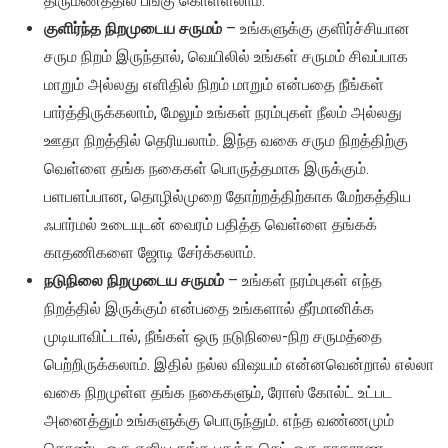
திருமணத்தில் பங்கு கொள்ளலாம்.
குளிர்ந்த நிறமுடைய சருமம்
– உங்களுக்கு குளிர்ச்சியான
சரும நிறம் இருந்தால், வெயிலில் உங்கள் சருமம் சிவப்பாக
மாறும் அல்லது எளிதில் நிறம் மாறும் என்பதை நீங்கள்
பார்த்திருக்கலாம், மேலும் உங்கள் நரம்புகள் நீலம் அல்லது
ஊதா நிறத்தில் தெரியலாம். இந்த வகை சரும நிறத்திற்கு
வெள்ளை தங்க நகைகள் பொருத்தமாக இருக்கும்.
பளபளப்பான, தொழில்முறை தோற்றத்திற்காக மேற்கத்திய
ஃபார்மல் உடையுடன் வைரம் பதித்த வெள்ளை தங்கக்
காதணிகளை ஜோடி சேர்க்கலாம்.
நடுநிலை நிறமுடைய சருமம்
– உங்கள் நரம்புகள் எந்த
நிறத்தில் இருக்கும் என்பதை உங்களால் தீர்மானிக்க
முடியாவிட்டால், நீங்கள் ஒரு நடுநிலை-நிற சருமத்தை
பெற்றிருக்கலாம். இதில் நல்ல விஷயம் என்னவென்றால் எல்லா
வகை நிறமுள்ள தங்க நகைகளும், ரோஸ் கோல்ட் உட்பட
அனைத்தும் உங்களுக்கு பொருந்தும். எந்த வண்ணமும்