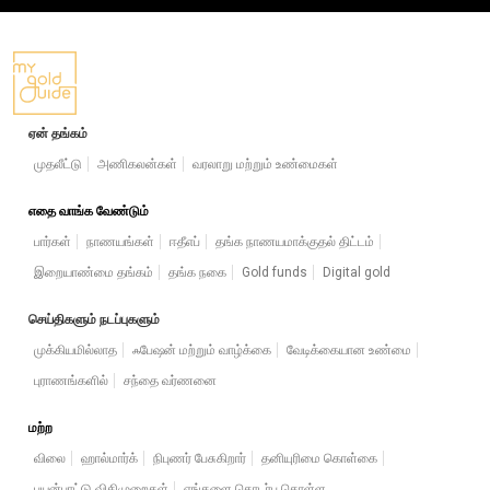
ஏன் தங்கம்
முதலீட்டு
அணிகலன்கள்
வரலாறு மற்றும் உண்மைகள்
எதை வாங்க வேண்டும்
பார்கள்
நாணயங்கள்
ஈதீஎப்
தங்க நாணயமாக்குதல் திட்டம்
இறையாண்மை தங்கம்
தங்க நகை
Gold funds
Digital gold
செய்திகளும் நடப்புகளும்
முக்கியமில்லாத
ஃபேஷன் மற்றும் வாழ்க்கை
வேடிக்கையான உண்மை
புராணங்களில்
சந்தை வர்ணனை
மற்ற
விலை
ஹால்மார்க்
நிபுணர் பேசுகிறார்
தனியுரிமை கொள்கை
பயன்பாட்டு விதிமுறைகள்
எங்களை தொடர்பு கொள்ள