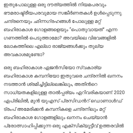
ഇതുപോലുള്ള ഒരു ദൗത്യത്തിൽ നിയമപരവും
ഭൗമരാഷ്ട്രീയപരവുമായ സങ്കീർണതകൾ ഉൾപ്പെടുന്നു.
ചന്ദ്രനെയും ഛിന്നഗ്രഹങ്ങൾ പോലുള്ള മറ്റ്
ബഹിരാകാശ ഗോളങ്ങളെയും “പൊതുവായത്” എന്ന
ഗണത്തിൽ പെടുത്താമോ? അവയിലെ വിഭവങ്ങളിൽ
ലോകത്തിലെ എല്ലാ രാജ്യങ്ങൾക്കും തുല്യ
അവകാശമുണ്ടോ?
ഒരു ബഹിരാകാശ ഏജൻസിയോ സ്വകാര്യ
ബഹിരാകാശ കമ്പനിയോ ഇതുവരെ ചന്ദ്രനിൽ ഖനനം
നടത്താൻ ശ്രമിച്ചിട്ടില്ലെങ്കിലും, അതിന്‍റെ
സാധ്യതകളിലുള്ള താൽപ്പര്യം ഏറിവരികയാണ്. 2020
ഏപ്രിലിൽ, മുൻ യുഎസ് പ്രസിഡന്‍റ് ഡൊണാൾഡ്
ട്രംപ് അമേരിക്കൻ കമ്പനികളെ ചന്ദ്രനിലും മറ്റ്
ബഹിരാകാശ ഗോളങ്ങളിലും ഖനനം ചെയ്യാൻ
പ്രോത്സാഹിപ്പിക്കുന്ന ഒരു എക്സിക്യൂട്ടീവ് ഉത്തരവിൽ