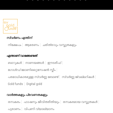
സ്വർണം എന്തിന്
നിക്ഷേപം
ആഭരണം
ചരിത്രവും വസ്തുതകളും
എന്താണ് വാങ്ങേണ്ടത്
ബാറുകൾ
നാണയങ്ങൾ
ഈടരീഫ്
ഗോൾഡ് മോണിറ്റൈസേഷൻ സ്കീം
പരമാധികാരമുള്ള സ്വർണ്ണ ബോണ്ട്
സ്വർണ്ണ ജ്വല്ലറികൾ
Gold funds
Digital gold
വാർത്തകളും പ്രവണതകളും
രസകരം
ഫാഷനും ജീവിതരീതിയും
രസകരമായ വസ്തുതകൾ
പുരാണം
വിപണി വ്യാഖ്യാനം