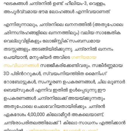
ഘടകങ്ങൾ ചന്ദ്രനിൽ ഉണ്ട്: ഹീലിയം-3, വെള്ളം,
അപൂർവ്വമായ ഭൗമ ലോഹങ്ങൾ എന്നിവയാണത്.
എന്നിരുന്നാലും, ചന്ദ്രനിലെ ഖനനത്തില്‍ (അതുപോലെ
ഛിന്നഗ്രഹങ്ങളിലെ ഖനനത്തിലും) വലിയ സാങ്കേതിക
വെല്ലുവിളികളും ലോജിസ്റ്റിക് സംബന്ധമായ
തടസ്സങ്ങളും അടങ്ങിയിരിക്കുന്നു. ചന്ദ്രനിൽ ഖനനം
ചെയ്യാൻ, മനുഷ്യർ അവിടെ
ഗണ്യമായ
സംവിധാനങ്ങൾ
സജ്ജീകരിക്കേണ്ടിവരും. സങ്കീർണ്ണമായ
3D പ്രിന്‍ററുകൾ, സ്വയംനിയന്ത്രിത മൈനിംഗ്
റോബോട്ടുകൾ, സംസ്കരണ ഉപകരണങ്ങൾ, ചില ലൂണാര്‍
ബെയ്സുകൾ എന്നിവ ഇതില്‍ ഉൾപ്പെടുന്നു.ഈ
ഉപകരണങ്ങള്‍ ചന്ദ്രനിലേക്ക് അയയ്ക്കുന്നതും
അതുപോലെ ചെലവേറിയതായിരിക്കും. ചന്ദ്രൻ
ഏകദേശം 4,00,000 കിലോമീറ്റർ അകലെയാണ്,
ചന്ദ്രോപരിതലത്തിലേക്ക് 1 കിലോ സാധനം എത്തിക്കാൻ
നിലവിൽ
പതിനയ്യായിരം ഡോളർ ചെലവ്